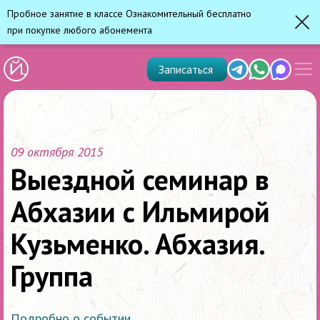
Пробное занятие в классе Ознакомительный бесплатно
при покупке любого абонемента
Зак
Показ
Telegram
Whats'app
Max
Записаться
скрыт
меню
09 октября 2015
Выездной семинар в
Абхазии с Ильмирой
Кузьменко. Абхазия.
Группа
Подробно о событии