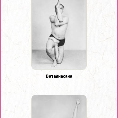
Ватаянасана