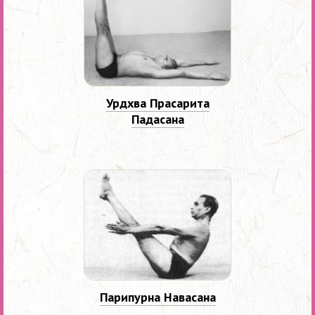
Урдхва Прасарита
Падасана
Парипурна Навасана