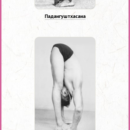
Падангуштхасана