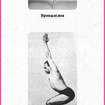
Врикшасана