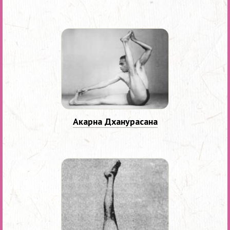
Акарна Дханурасана