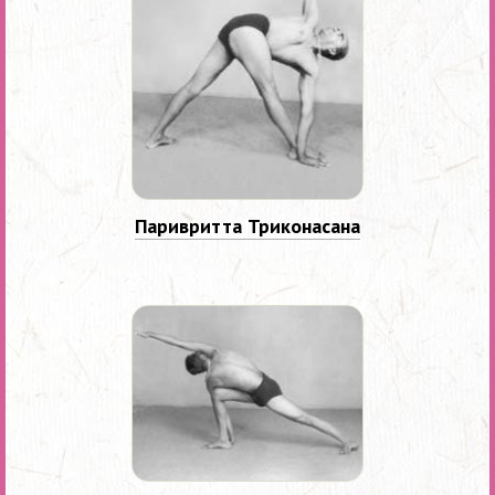
Паривритта Триконасана