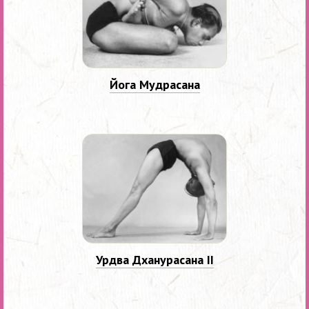
Йога Мудрасана
Урдва Дханурасана II