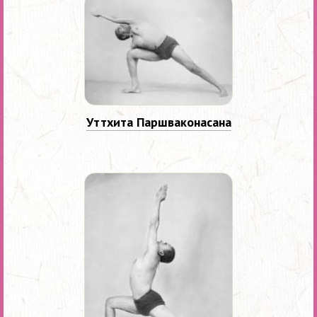
Уттхита Паршваконасана