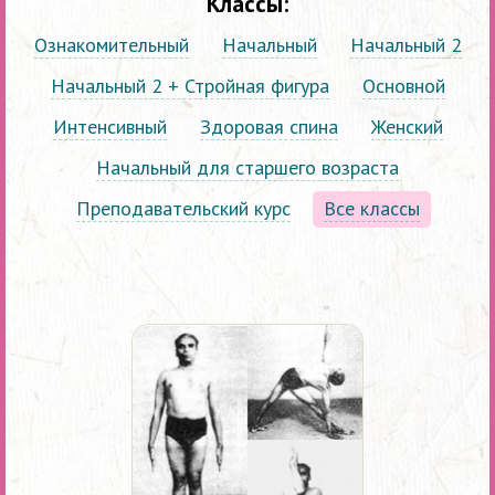
Классы:
Ознакомительный
Начальный
Начальный 2
Начальный 2 + Стройная фигура
Основной
Интенсивный
Здоровая спина
Женский
Начальный для старшего возраста
Преподавательский курс
Все классы
Позы
йоги
Айенгара
Метод