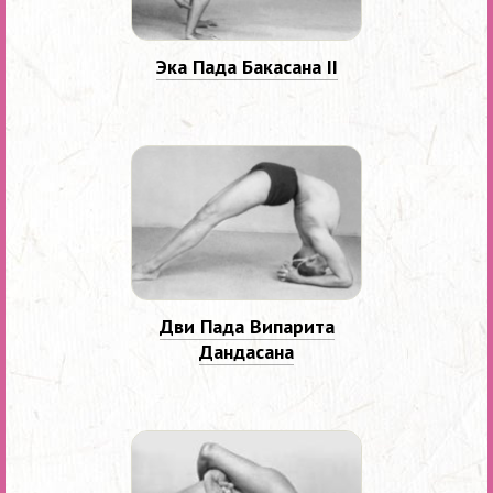
Эка Пада Бакасана II
Дви Пада Випарита
Дандасана