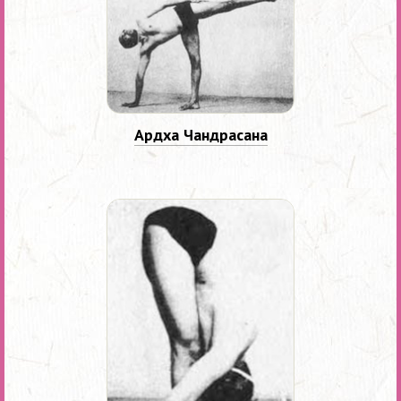
Ардха Чандрасана