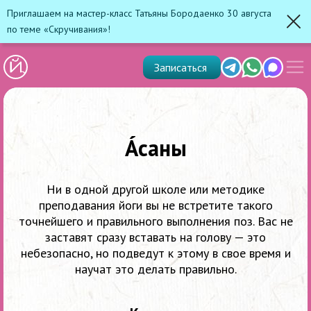
Приглашаем на мастер-класс Татьяны Бородаенко 30 августа
по теме «Скручивания»!
Зак
Показ
Telegram
Whats'app
Max
Записаться
скрыт
меню
А́саны
Ни в одной другой школе или методике
преподавания йоги вы не встретите такого
точнейшего и правильного выполнения поз. Вас не
заставят сразу вставать на голову — это
небезопасно, но подведут к этому в свое время и
научат это делать правильно.