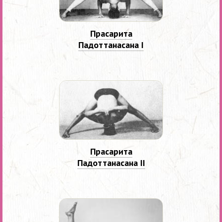
Прасарита
Падоттанасана I
Прасарита
Падоттанасана II