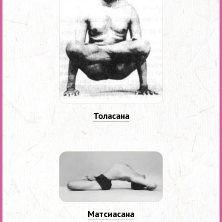
Толасана
Матсиасана