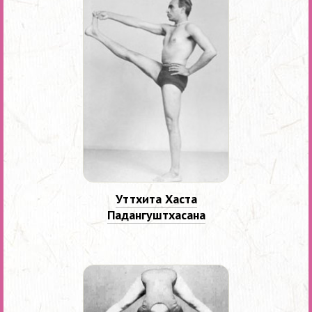
Уттхита Хаста
Падангуштхасана