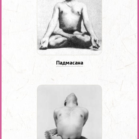
Падмасана