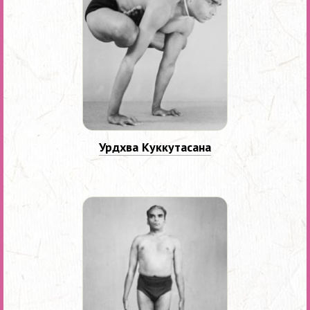
Урдхва Куккутасана