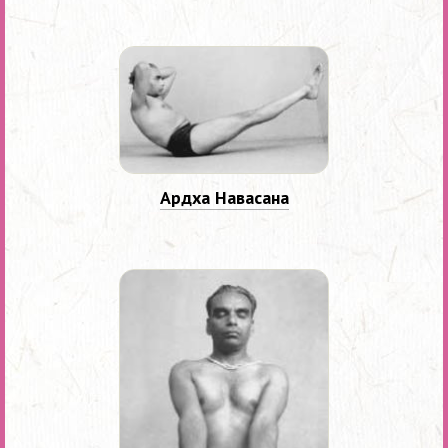
Ардха Навасана