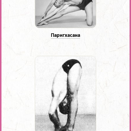
Паригхасана