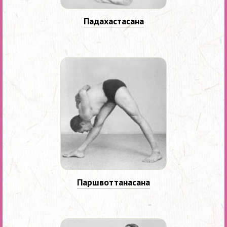
Падахастасана
Паршвоттанасана