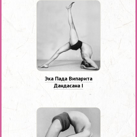
Эка Пада Випарита
Дандасана I