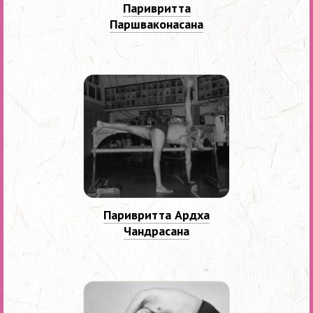
Паривритта
Паршваконасана
Паривритта Ардха
Чандрасана