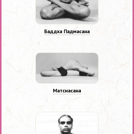
Баддха Падмасана
Матсиасана