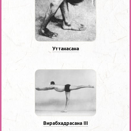
Уттанасана
Вирабхадрасана III