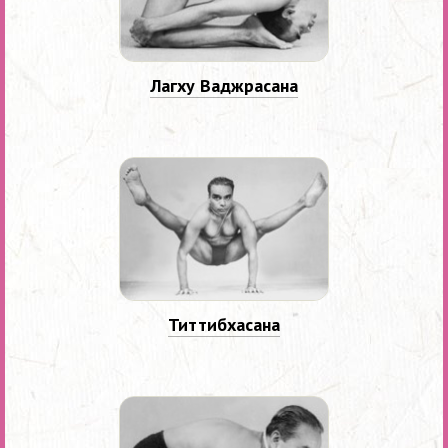
Лагху Ваджрасана
Титтибхасана