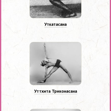
Уткатасана
Уттхита Триконасана