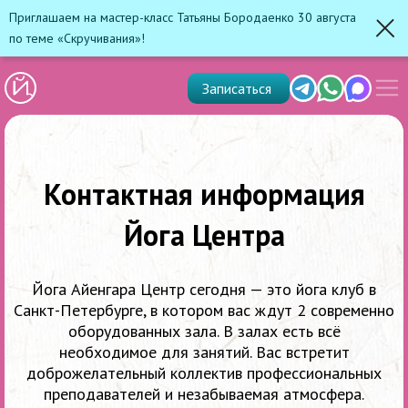
Приглашаем на мастер-класс Татьяны Бородаенко 30 августа
по теме «Скручивания»!
Зак
Показ
Telegram
Whats'app
Max
Записаться
скрыт
меню
Контактная информация
Йога Центра
Йога Айенгара Центр сегодня — это йога клуб в
Санкт-Петербурге, в котором вас ждут 2 современно
оборудованных зала. В залах есть всё
необходимое для занятий. Вас встретит
доброжелательный коллектив профессиональных
преподавателей и незабываемая атмосфера.