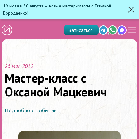
19 июля и 30 августа — новые мастер-классы с Татьяной
Бородаенко!
Зак
Показ
Telegram
Whats'app
Max
Записаться
скрыт
меню
26 мая 2012
Мастер-класс с
Оксаной Мацкевич
Подробно о событии