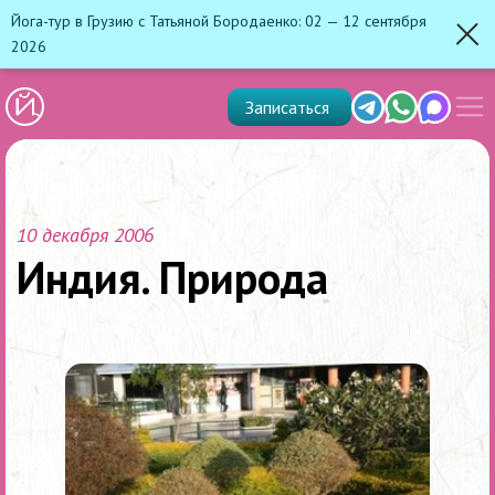
Йога-тур в Грузию с Татьяной Бородаенко: 02 — 12 сентября
2026
Зак
Показ
Telegram
Whats'app
Max
Записаться
скрыт
меню
10 декабря 2006
Индия. Природа