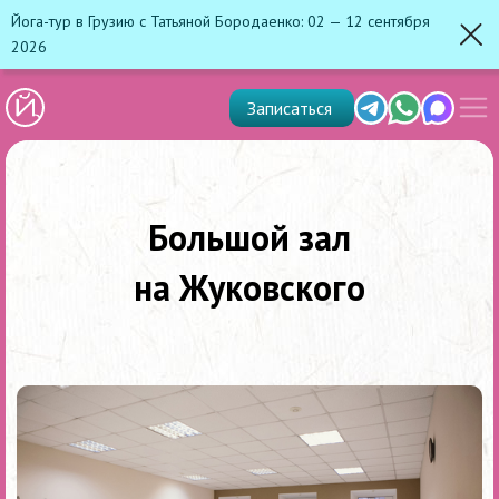
Йога-тур в Грузию с Татьяной Бородаенко: 02 — 12 сентября
2026
Зак
Показ
Telegram
Whats'app
Max
Записаться
скрыт
меню
Большой зал
на Жуковского