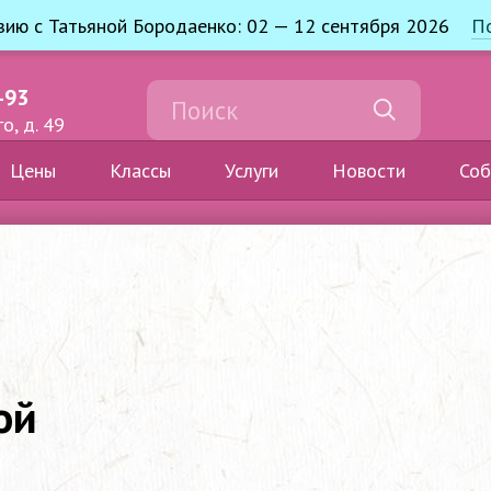
узию с Татьяной Бородаенко: 02 — 12 сентября 2026
П
-93
о, д. 49
Цены
Классы
Услуги
Новости
Соб
ой