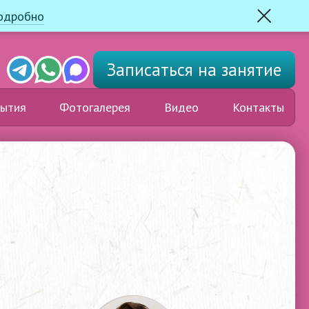
одробно
Закрыть
Telegram
Whats'app
Max
Записаться
на занятие
ытия
Фотогалерея
Видео
Контакты