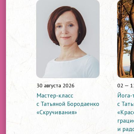
30 августа 2026
02 — 1
Мастер-класс
Йога-
с Татьяной Бородаенко
с Тат
«Скручивания»
«Крас
граци
и рад