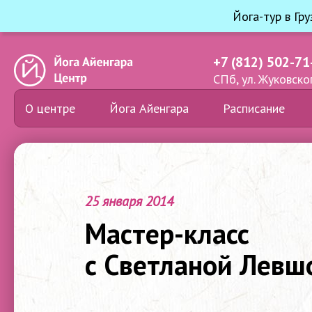
Йога-тур в Гр
+7 (812) 502-71
СПб, ул. Жуковског
О центре
Йога Айенгара
Расписание
25 января 2014
Мастер-класс
с Светланой Левш