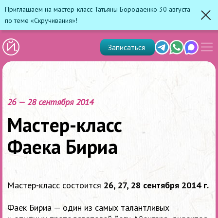
Приглашаем на мастер-класс Татьяны Бородаенко 30 августа
по теме «Скручивания»!
Зак
Показ
Telegram
Whats'app
Max
Записаться
скрыт
меню
26 — 28 сентября 2014
Мастер-класс
Фаека Бириа
Мастер-класс состоится
26, 27, 28 сентября 2014 г.
Фаек Бириа — один из самых талантливых