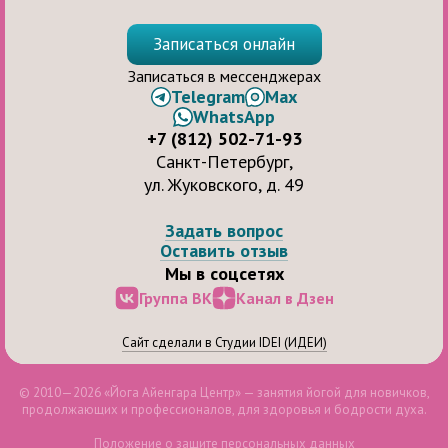
Записаться онлайн
Записаться в мессенджерах
Telegram
Max
WhatsApp
+7 (812) 502-71-93
Санкт-Петербург,
ул. Жуковского, д. 49
Задать вопрос
Оставить отзыв
Мы в соцсетях
Группа ВК
Канал в Дзен
Сайт сделали в Студии IDEI (ИДЕИ)
© 2010—2026 «Йога Айенгара Центр» — занятия йогой для новичков,
продолжающих и профессионалов, для здоровья и бодрости духа.
Положение о защите персональных данных