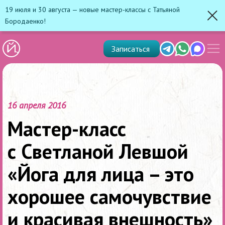
19 июля и 30 августа — новые мастер-классы с Татьяной
Бородаенко!
Зак
Показ
Telegram
Whats'app
Max
Записаться
скрыт
меню
16 апреля 2016
Мастер-класс
с Светланой Левшой
«Йога для лица – это
хорошее самочувствие
и красивая внешность»