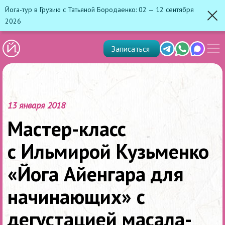
Йога-тур в Грузию с Татьяной Бородаенко: 02 — 12 сентября
2026
Зак
Показ
Telegram
Whats'app
Max
Записаться
скрыт
меню
13 января 2018
Мастер-класс
с Ильмирой Кузьменко
«Йога Айенгара для
начинающих» с
дегустацией масала-