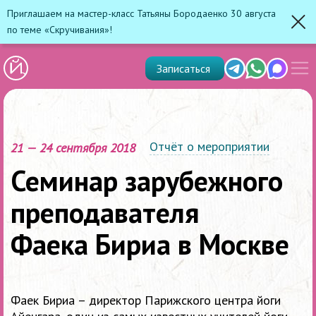
Приглашаем на мастер-класс Татьяны Бородаенко 30 августа
по теме «Скручивания»!
Зак
Показ
Telegram
Whats'app
Max
Записаться
скрыт
меню
Отчёт о мероприятии
21 — 24 сентября 2018
Семинар зарубежного
преподавателя
Фаека Бириа в Москве
Фаек Бириа – директор Парижского центра йоги