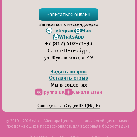
Записаться онлайн
Записаться в мессенджерах
Telegram
Max
WhatsApp
+7 (812) 502-71-93
Санкт-Петербург,
ул. Жуковского, д. 49
Задать вопрос
Оставить отзыв
Мы в соцсетях
Группа ВК
Канал в Дзен
Сайт сделали в Студии IDEI (ИДЕИ)
© 2010—2026 «Йога Айенгара Центр» — занятия йогой для новичков,
продолжающих и профессионалов, для здоровья и бодрости духа.
Положение о защите персональных данных