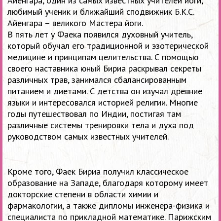
Айенгара, один из самых известных учителей йоги,
любимый ученик и ближайший сподвижник Б.К.С.
Айенгара – великого Мастера йоги.
В пять лет у Фаека появился духовный учитель,
который обучал его традиционной и эзотерической
медицине и принципам целительства. С помощью
своего наставника юный Бириа раскрывал секреты
различных трав, занимался сбалансированным
питанием и диетами. С детства он изучал древние
языки и интересовался историей религии. Многие
годы путешествовал по Индии, постигая там
различные системы тренировки тела и духа под
руководством самых известных учителей.
Кроме того, Фаек Бириа получил классическое
образование на Западе, благодаря которому имеет
докторские степени в области химии и
фармакологии, а также дипломы инженера-физика и
специалиста по прикладной математике. Парижским