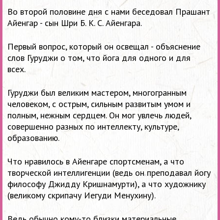
Во второй половине дня с нами беседовал Прашант
Айенгар - сын Шри Б. К. С. Айенгара.
Первый вопрос, который он освещал - объяснение
слов Гуруджи о том, что йога для одного и для
всех.
Гуруджи был великим мастером, многогранным
человеком, с острым, сильным развитым умом и
полным, нежным сердцем. Он мог увлечь людей,
совершенно разных по интеллекту, культуре,
образованию.
Что нравилось в Айенгаре спортсменам, а что
творческой интеллигенции (ведь он преподавал йогу
философу Джидду Кришнамурти), а что художнику
(великому скрипачу Иегуди Менухину).
Ведь обычно кому-то близки материальные