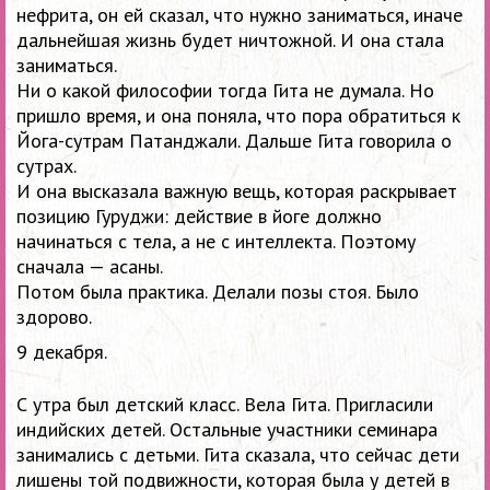
нефрита, он ей сказал, что нужно заниматься, иначе
дальнейшая жизнь будет ничтожной. И она стала
заниматься.
Ни о какой философии тогда Гита не думала. Но
пришло время, и она поняла, что пора обратиться к
Йога-сутрам Патанджали. Дальше Гита говорила о
сутрах.
И она высказала важную вещь, которая раскрывает
позицию Гуруджи: действие в йоге должно
начинаться с тела, а не с интеллекта. Поэтому
сначала — асаны.
Потом была практика. Делали позы стоя. Было
здорово.
9 декабря.
С утра был детский класс. Вела Гита.
Пригласили
индийских детей. Остальны
е участники семинара
занимались с детьми. Гита сказала, что сейчас дети
лишены той подвижности, которая была у детей в