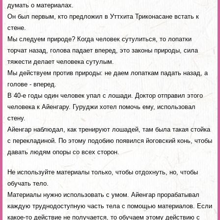
думать о материалах.
Он был первым, кто предложил в Уттхита Триконасане встать к
стене.
Мы следуем природе? Когда человек сутулиться, то лопатки
торчат назад, голова падает вперед, это законы природы, сила
тяжести делает человека сутулым.
Мы действуем против природы: не даем лопаткам падать назад, а
голове - вперед.
В 40-е годы один человек упал с лошади. Доктор отправил этого
человека к Айенгару. Гуруджи хотел помочь ему, использовал
стену.
Айенгар наблюдал, как тренируют лошадей, там была такая стойка
с перекладиной. По этому подобию появился йоговский конь, чтобы
давать людям опоры со всех сторон.
Не используйте материалы только, чтобы отдохнуть, но, чтобы
обучать тело.
Материалы нужно использовать с умом. Айенгар прорабатывал
каждую труднодоступную часть тела с помощью материалов. Если
какое-то действие не получается, то обучаем этому действию с