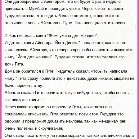
Они договорились с Айенгаром, что он будет 1 раз в неделю
приезжать в Мумбай и проводить уроки. Через какое-то время
Гуруджи сказал, что ездить больше не может, и после этого
открылись классы Айенгара в Пуне. Гита посещала эти классы.
2. Как писалась книга "Жемчужина для женщин".
Издатель книги Айенгара "Йога Дипика" после того, как вышла
книга сказал Айенгару, что теперь хорошо бы написать и выпустить
книгу "Йога для женщин". Гуруджи сказал, что это сделает его
дочь Гита.
Дома он обратился к Гите: "издатель сказал, чтобы ты написала
книгу." Гита сразу приняла это к действию, даже никаких мыслей не
было перечить отцу.
Айенгар сказал Гите прочитать какую-нибудь книгу, чтобы понять
как пишутся книги.
Через какое-то время он спросил у Гиты, какие позы она
собиралась описывать. Гита ответила: позы стоя. Гуруджи это
одобрил и предложил добавить наклоны, так как женщинам они
очень полезны, и скручивания.
Она стала писать книгу на языке маратхи, так как английский знала