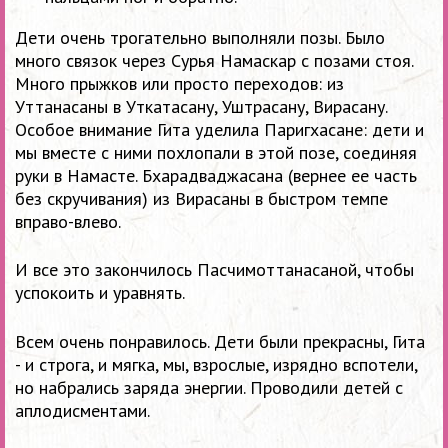
Дети очень трогательно выполняли позы. Было
много связок через Сурья Намаскар с позами стоя.
Много прыжков или просто переходов: из
Уттанасаны в Уткатасану, Уштрасану, Вирасану.
Особое внимание Гита уделила Паригхасане: дети и
мы вместе с ними похлопали в этой позе, соединяя
руки в Намасте. Бхарадваджасана (вернее ее часть
без скручивания) из Вирасаны в быстром темпе
вправо-влево.
И все это закончилось Пасчимоттанасаной, чтобы
успокоить и уравнять.
Всем очень понравилось. Дети были прекрасны, Гита
- и строга, и мягка, мы, взрослые, изрядно вспотели,
но набрались заряда энергии. Проводили детей с
аплодисментами.