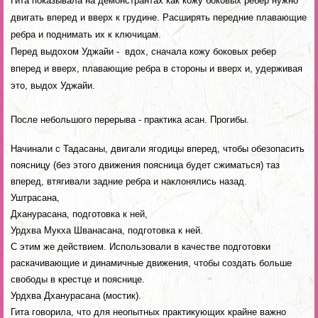
Гита показывала на демонстрантах как кожу боковых ребер нужно
двигать вперед и вверх к грудине. Расширять передние плавающие
ребра и поднимать их к ключицам.
Перед выдохом Уджайи - вдох, сначала кожу боковых ребер
вперед и вверх, плавающие ребра в стороны и вверх и, удерживая
это, выдох Уджайи.
После небольшого перерыва - практика асан. Прогибы.
Начинали с Тадасаны, двигали ягодицы вперед, чтобы обезопасить
поясницу (без этого движения поясница будет сжиматься) таз
вперед, втягивали задние ребра и наклонялись назад.
Уштрасана,
Дханурасана, подготовка к ней,
Урдхва Мукха Шванасана, подготовка к ней.
С этим же действием. Использовали в качестве подготовки
раскачивающие и динамичные движения, чтобы создать больше
свободы в крестце и пояснице.
Урдхва Дханурасана (мостик).
Гита говорила, что для неопытных практикующих крайне важно