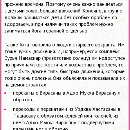
прежние времена. Поэтому очень важно заниматься
с детьми живо, больше движений. Конечно, в группе
должны заниматься дети без особых проблем со
здоровьем, а при наличии таких проблем нужно
заниматься йога-терапией отдельно.
Также Гита говорила о людях старшего возраста. Им
тоже нужны движения. И, например, если комплекс
Сурья Намаскар (приветствие солнцу) им недоступен
по причинам жёсткости или возрастных проблем, то
могут быть другие типы быстрых движений, которые
тоже очень полезны. Она объясняла и показывала их
на демонстрантах:
перекаты с Вирасаны в Адхо Мукха Вирасану и
обратно,
переходы с перекатами из Урдхва Хастасаны в
Пашасану с обхватом коленей или голеней, из
нее в Адхо Мукха Вирасану с подвернутыми
пальцами ног и обратно.