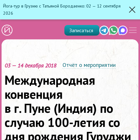
Йога-тур в Грузию с Татьяной Бородаенко: 02 — 12 сентября
2026
Зак
Показ
Telegram
Whats'app
Max
Записаться
скрыт
меню
Отчёт о мероприятии
03 — 14 декабря 2018
Международная
конвенция
в г. Пуне (Индия) по
случаю 100-летия со
дня рождения Гуруджи