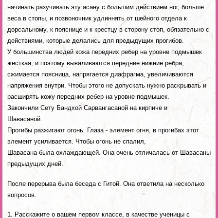
начинать разучивать эту асану с большим действием ног, больше
веса в стопы, и позвоночник удлиннять от шейного отдела к
дорсальному, к пояснице и к крестцу в сторону стоп, обязательно с
действиями, которые делались для предыдущих прогибов.
У большинства людей кожа передних ребер на уровне подмышек
жесткая, и поэтому вываливаются передние нижние ребра,
сжимается поясница, напрягается диафрагма, увеличиваются
напряжения внутри. Чтобы этого не допускать нужно раскрывать и
расширять кожу передних ребер на уровне подмышек.
Закончили Сету Бандхой Сарвангасаной на кирпиче и
Шавасаной.
Прогибы разжигают огонь. Глаза - элемент огня, в прогибах этот
элемент усиливается. Чтобы огонь не спалил,
Шавасана была охлаждающей. Она очень отличалась от Шавасаны
предыдущих дней.
После перерыва была беседа с Гитой. Она ответила на несколько
вопросов.
1. Расскажите о вашем первом классе, в качестве ученицы с