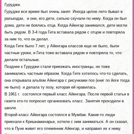
Гуруджи.
Гуруджи все время был очень занят. Иногда целое лето бывал в
разъездах, и они, его дети, сильно скучали по нему. Когда он был
дома, дети не боялись отца. Когда Айенгар занимался, дети могли
быть рядом. В 3-4 года Гита вставала рядом с отцом и повторяла
за ним то, что он делал.
Когда Гите было 7 лет, у Айенгара классов еще не было, были
частные уроки, и Гита тоже вставала рядом и повторяла то, что
делали остальные.
Позднее к Гуруджи стали приезжать иностранцы, но тоже
занимались частным образом. Когда Гите хотелось что-то сделать,
она открывала альбом Айенгара с рисунками поз (книг по йоге тогда
не было) и делала ту позу, которая ей нравилась.
В 1961 г. состоялся первый класс Айенгара. После первой статьи в
газете кто-то попросил организовать класс. Занятия проходили в
школе.
Второй класс Айенгара состоялся в Мумбае. Какие-то люди
приехали к Кришнамачарье, хотели с ним заниматься. А он сказал,
что в Пуне живет его племянник Айенгар, и направил их к нему.