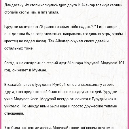
Дандасану. Их стопы
коснулись друг друга. И Айенгар толкнул своими
стопами стопы Гиты, и Гита упала.
Гуруджи возмутился : "Я
ита говорит,
разве говорил тебе падать? " Г
она должна была сопротивляться, направлять ягодицы
внутрь, чтобы
крестец не падал назад. Так Айенгар обучал своих детей и
остальных тоже.
Сегодня на сцену вышел старый друг Айенгара Модувай.
Модуваю 101
год, он живет в Мумбае.
В каждый приезд Гуруджи в Мумбай, он останавливался у своего
друга, хотя предложений было много и от других людей.
Гуруджи
учил Модувая йоге. Модувай всегда относился к Гуруджи как к
учителю. Но между ними были еще и просто дружеские теплые
отношения.
Это были настоящие друзья.
Модувай гордится своим другом и