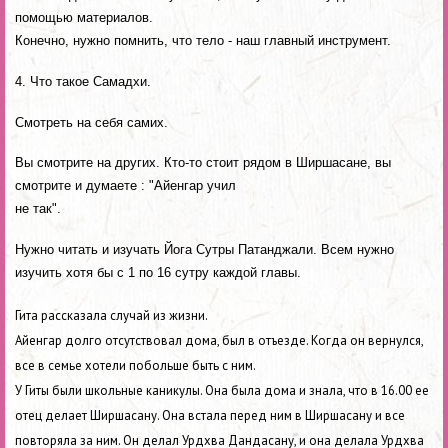
помощью материалов.
Конечно, нужно помнить, что тело - наш главный инструмент.
4. Что такое Самадхи.
Смотреть на себя самих.
Вы смотрите на других. Кто-то стоит рядом в Ширшасане, вы
смотрите и думаете : "Айенгар учил
не так".
Нужно читать и изучать Йога Сутры Патанджали. Всем нужно
изучить хотя бы с 1 по 16 сутру каждой главы.
Гита рассказала случай из жизни.
Айенгар долго отсутствовал дома, был в отъезде. Когда он вернулся,
все в семье хотели побольше быть с ним.
У Гиты были школьные каникулы. Она была дома и знала, что в 16.00 ее
отец делает Ширшасану. Она встала перед ним в Ширшасану и все
повторяла за ним. Он делал Урдхва Дандасану, и она делала Урдхва