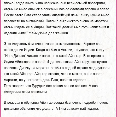
плохо. Когда книга была написана, они всей семьей проверяли,
чтобы не было ошибок в описании поз со словами вправо и влево.
После этого Гита стала учить английский язык. Книгу нужно было
перевести на английский. Потом с английского снова на маратхи,
чтобы издать ее в Индии. Вот такой долгий был путь написания и
издания книги "Жемчужина для женщин".
Этот издатель был очень известным человеком - борцом за
освождение Индии. Когда он был в Англии, то узнал, что книгу
"Йога Дипика" читают и знают кто такой Айенгар. В то время в
Индии Айенгара не знали. Издатель сказал Айенгару, что нужно
написать Дипику на маратхи, чтобы в родной стране люди узнали,
кто такой Айенгар. Айенгар сказал, что не может, он не знает
маратхи, но у него есть дочь Гита, она это сделает.
Гита говорит, что Гуруджи все решал за нее без нее. А она
следовала этим решениям.
В классах в обучении Айенгар всегда был очень подробен, очень
детально объяснял что делать. А Гита за всем наблюдала.