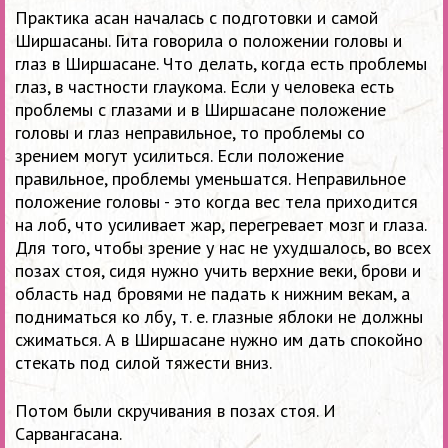
Практика асан началась с подготовки и самой
Ширшасаны. Гита говорила о положении головы и
глаз в Ширшасане. Что делать, когда есть проблемы
глаз, в частности глаукома. Если у человека есть
проблемы с глазами и в Ширшасане положение
головы и глаз неправильное, то проблемы со
зрением могут усилиться. Если положение
правильное, проблемы уменьшатся. Неправильное
положение головы - это когда вес тела приходится
на лоб, что усиливает жар, перегревает мозг и глаза.
Для того, чтобы зрение у нас не ухудшалось, во всех
позах стоя, сидя нужно учить верхние веки, брови и
область над бровями не падать к нижним векам, а
подниматься ко лбу, т. е. глазные яблоки не должны
сжиматься. А в Ширшасане нужно им дать спокойно
стекать под силой тяжести вниз.
Потом были скручивания в позах стоя. И
Сарвангасана.