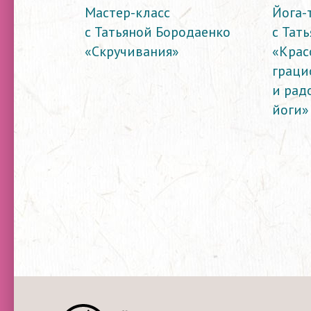
Мастер-класс
Йога-
с Татьяной Бородаенко
с Тат
«Скручивания»
«Крас
граци
и рад
йоги»