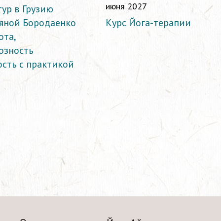
июня 2027
тур в Грузию
ьяной Бородаенко
Курс Йога-терапии
ота,
озность
ость с практикой