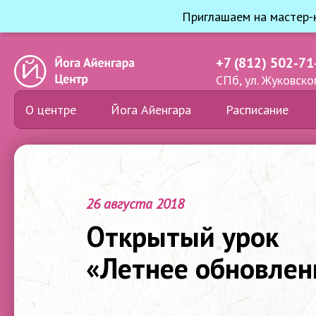
Приглашаем на мастер-к
+7 (812) 502-71
СПб, ул. Жуковског
О центре
Йога Айенгара
Расписание
26 августа 2018
Открытый урок
«Летнее обновлен