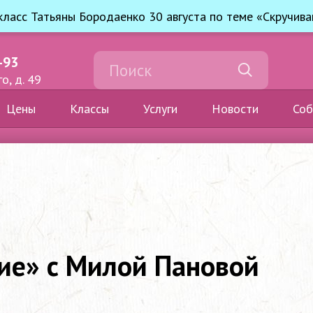
ласс Татьяны Бородаенко 30 августа по теме «Скручива
-93
о, д. 49
Цены
Классы
Услуги
Новости
Соб
ие» с Милой Пановой