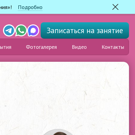
ния»!
Подробно
Закрыть
Telegram
Whats'app
Max
Записаться
на занятие
ытия
Фотогалерея
Видео
Контакты