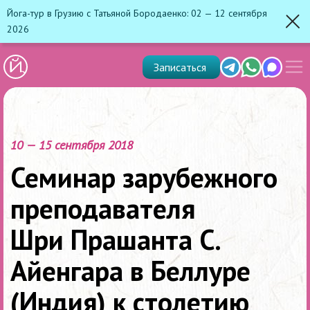
Йога-тур в Грузию с Татьяной Бородаенко: 02 — 12 сентября
2026
Зак
Показ
Telegram
Whats'app
Max
Записаться
скрыт
меню
10 — 15 сентября 2018
Семинар зарубежного
преподавателя
Шри Прашанта С.
Айенгара в Беллуре
(Индия) к столетию