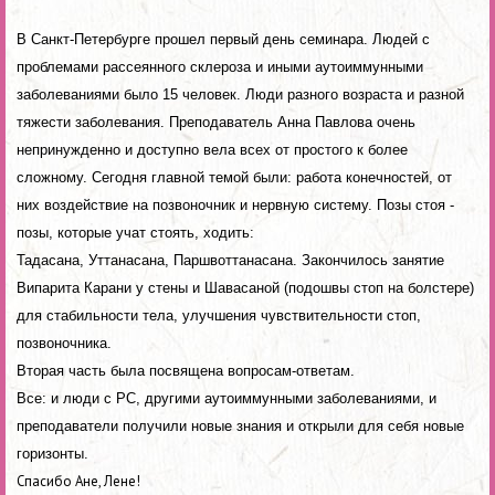
В Санкт-Петербурге прошел первый день семинара. Людей с
проблемами рассеянного склероза и иными аутоиммунными
заболеваниями было 15 человек. Люди разного возраста и разной
тяжести заболевания. Преподаватель Анна Павлова очень
непринужденно и доступно вела всех от простого к более
сложному. Сегодня главной темой были: р
абота конечностей, от
них воздействие на позвоночник и нервную систему. Позы стоя -
позы, которые учат стоять, ходить:
Тадасана, Уттанасана, Паршвоттанасана. Закончилось занятие
Випарита Карани у стены и Шавасаной (подошвы стоп на болстере)
для стабильности тела, улучшения чувствительности стоп,
позвоночника.
Вторая часть была посвящена вопросам-ответам.
Все: и люди с РС, другими аутоиммунными заболеваниями, и
преподаватели получили новые знания и открыли для себя новые
горизонты.
Спасибо Ане, Лене!