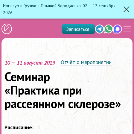
Йога-тур в Грузию с Татьяной Бородаенко: 02 — 12 сентября
2026
Зак
Показ
Telegram
Whats'app
Max
Записаться
скрыт
меню
Отчёт о мероприятии
10 — 11 августа 2019
Семинар
«Практика при
рассеянном склерозе»
Расписание: