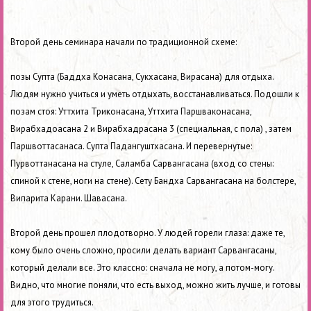
Второй день семинара н
ачали по традиционной схеме:
позы Супта (Баддха Конасана, Сукхасана, Вирасана) для отдыха.
Людям нужно учиться и уметь отдыхать, восстанавливаться. Подошли к
позам стоя: Уттхита Триконасана, Уттхита Паршваконасана,
Вирабхадоасана 2 и Вирабхадрасана 3 (специальная, с пола) , затем
Паршвоттасанаса. Супта Падангуштхасана. И перевернутые:
Пурвоттанасана на стуле, Саламба Сарвангасана (вход со стены:
спиной к стене, ноги на стене). Сету Бандха Сарвангасана на болстере,
Випарита Карани. Шавасана.
Второй день прошел плодотворно. У людей горели глаза: даже те,
кому было очень сложно, просили делать вариант Сарвангасаны,
который делали все. Это классно: сначала не могу, а потом-могу.
Видно, что многие поняли, что есть выход, можно жить лучше, и готовы
для этого трудиться.