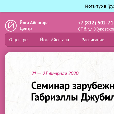
Йога-тур в Гр
+7 (812) 502-71
СПб, ул. Жуковског
О центре
Йога Айенгара
Расписание
21 — 23 февраля 2020
Семинар зарубежн
Габриэллы Джуби