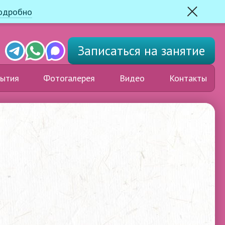
одробно
Закрыть
Telegram
Whats'app
Max
Записаться
на занятие
ытия
Фотогалерея
Видео
Контакты