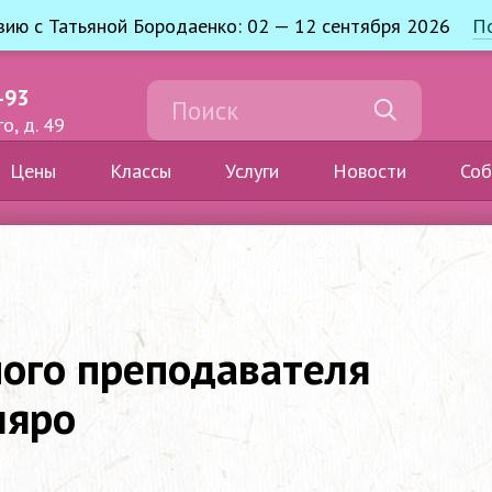
узию с Татьяной Бородаенко: 02 — 12 сентября 2026
П
-93
о, д. 49
Цены
Классы
Услуги
Новости
Соб
ого преподавателя
ляро