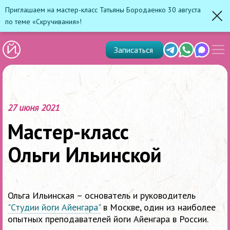
Приглашаем на мастер-класс Татьяны Бородаенко 30 августа
по теме «Скручивания»!
Зак
Показ
Telegram
Whats'app
Max
Записаться
скрыт
меню
27 июня 2021
Мастер-класс
Ольги Ильинской
Ольга Ильинская – основатель и руководитель
"Студии йоги Айенгара"
в Москве, один из наиболее
опытных преподавателей йоги Айенгара в России.