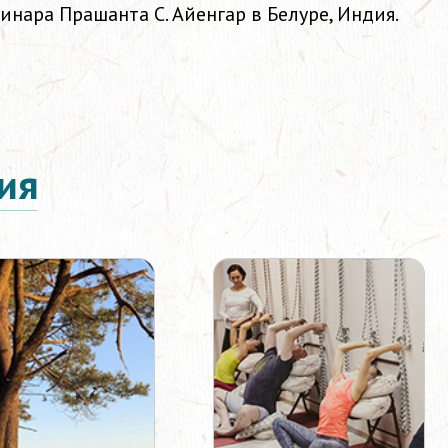
минара Прашанта С. Айенгар в Белуре, Индия.
ия