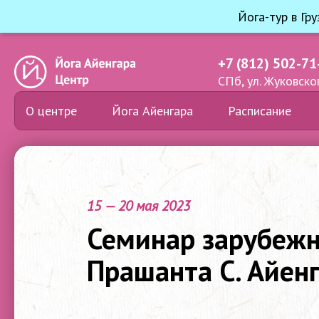
Йога-тур в Гр
+7 (812) 502-71
СПб, ул. Жуковског
О центре
Йога Айенгара
Расписание
15 — 20 мая 2023
Семинар зарубежн
Прашанта С. Айен