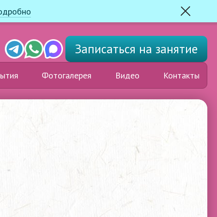
одробно
Закрыть
Telegram
Whats'app
Max
Записаться
на занятие
ытия
Фотогалерея
Видео
Контакты