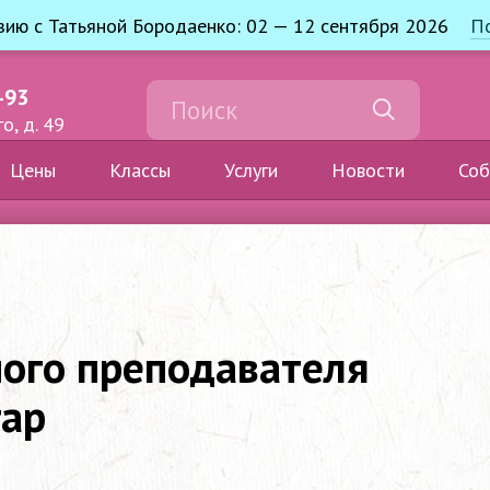
узию с Татьяной Бородаенко: 02 — 12 сентября 2026
П
-93
о, д. 49
Цены
Классы
Услуги
Новости
Соб
ого преподавателя
гар