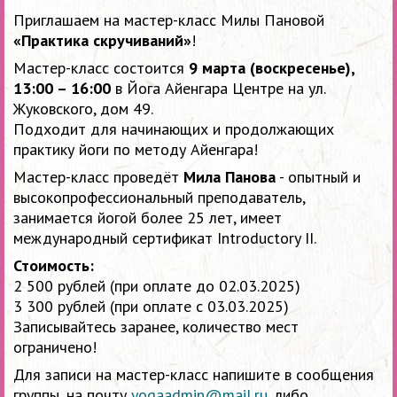
Приглашаем на мастер-класс Милы Пановой
«Практика скручиваний»
!
Мастер-класс состоится
9 марта (воскресенье),
13:00 – 16:00
в Йога Айенгара Центре на ул.
Жуковского, дом 49.
Подходит для начинающих и продолжающих
практику йоги по методу Айенгара!
Мастер-класс проведёт
Мила Панова
- опытный и
высокопрофессиональный преподаватель,
занимается йогой более 25 лет, имеет
международный сертификат Introductory II.
Стоимость:
2 500 рублей (при оплате до 02.03.2025)
3 300 рублей (при оплате с 03.03.2025)
Записывайтесь заранее, количество мест
ограничено!
Для записи на мастер-класс напишите в сообщения
группы, на почту
yogaadmin@mail.ru
, либо