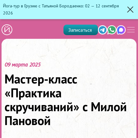
Йога-тур в Грузию с Татьяной Бородаенко: 02 — 12 сентября
2026
Зак
Показ
Telegram
Whats'app
Max
Записаться
скрыт
меню
09 марта 2025
Мастер-класс
«Практика
скручиваний» с Милой
Пановой