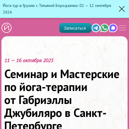
Йога-тур в Грузию с Татьяной Бородаенко: 02 — 12 сентября
2026
Зак
Показ
Telegram
Whats'app
Max
Записаться
скрыт
меню
11 — 16 октября 2025
Семинар и Мастерские
по йога-терапии
от Габриэллы
Джубиляро в Санкт-
Петербурге