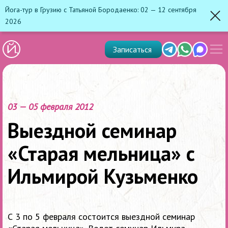
Йога-тур в Грузию с Татьяной Бородаенко: 02 — 12 сентября
2026
Зак
Показ
Telegram
Whats'app
Max
Записаться
скрыт
меню
03 — 05 февраля 2012
Выездной семинар
«Старая мельница» с
Ильмирой Кузьменко
С 3 по 5 февраля состоится выездной семинар