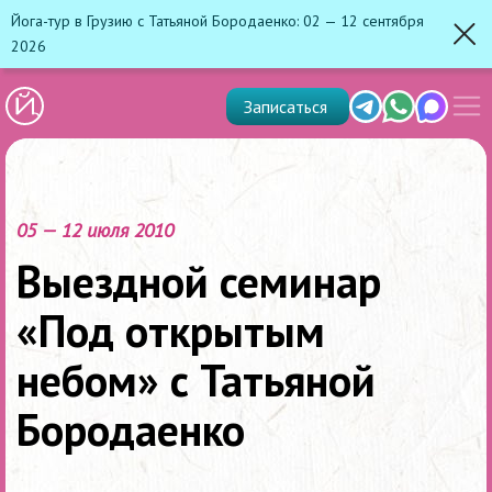
Йога-тур в Грузию с Татьяной Бородаенко: 02 — 12 сентября
2026
Зак
Показ
Telegram
Whats'app
Max
Записаться
скрыт
меню
05 — 12 июля 2010
Выездной семинар
«Под открытым
небом» с Татьяной
Бородаенко