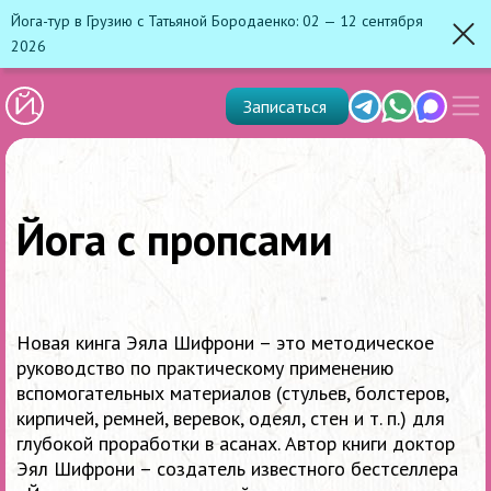
Йога-тур в Грузию с Татьяной Бородаенко: 02 — 12 сентября
2026
Зак
Показ
Telegram
Whats'app
Max
Записаться
скрыт
меню
Йога с пропсами
Новая кинга Эяла Шифрони – это методическое
руководство по практическому применению
вспомогательных материалов (стульев, болстеров,
кирпичей, ремней, веревок, одеял, стен и т. п.) для
глубокой проработки в асанах. Автор книги доктор
Эял Шифрони – создатель известного бестселлера