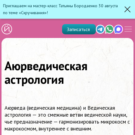
Приглашаем на мастер-класс Татьяны Бородаенко 30 августа
по теме «Скручивания»!
Зак
Показ
Telegram
Whats'app
Max
Записаться
скрыт
меню
Аюрведическая
астрология
Аюрведа (ведическая медицина) и Ведическая
астрология — это смежные ветви ведической науки,
чье предназначение — гармонизировать микрокосм с
макрокосмом, внутреннее с внешним.