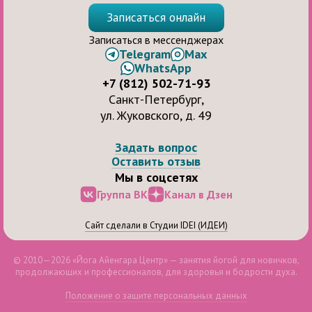
Записаться онлайн
Записаться в мессенджерах
Telegram
Max
WhatsApp
+7 (812) 502-71-93
Санкт-Петербург,
ул. Жуковского, д. 49
Задать вопрос
Оставить отзыв
Мы в соцсетях
Группа ВК
Канал в Дзен
Сайт сделали в Студии IDEI (ИДЕИ)
© 2010—2026 «Йога Айенгара Центр» — занятия йогой для новичков,
продолжающих и профессионалов, для здоровья и бодрости духа.
Положение о защите персональных данных