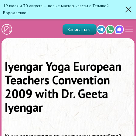
19 июля и 30 августа — новые мастер-классы с Татьяной
Бородаенко!
Зак
Показ
Telegram
Whats'app
Max
Записаться
скрыт
меню
Iyengar Yoga European
Teachers Convention
2009 with Dr. Geeta
Iyengar
Книга подготовлена по материалам европейской