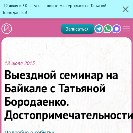
19 июля и 30 августа — новые мастер-классы с Татьяной
Бородаенко!
Зак
Показ
Telegram
Whats'app
Max
Записаться
скрыт
меню
18 июля 2015
Выездной семинар на
Байкале с Татьяной
Бородаенко.
Достопримечательност
Подробно о событии