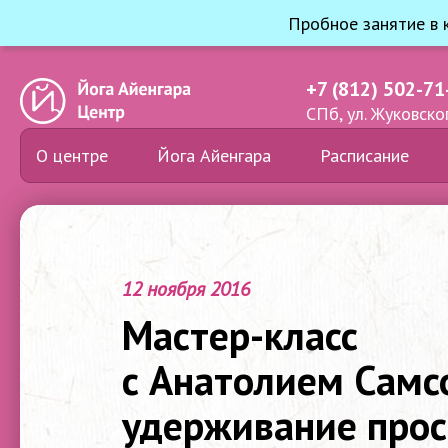
Пробное занятие в 
+7 (812) 502-71
СПб, ул. Жуковског
О центре
Йога Айенгара
Расписание
12 ноября 2016
Мастер-класс
с Анатолием Самс
удерживание прос