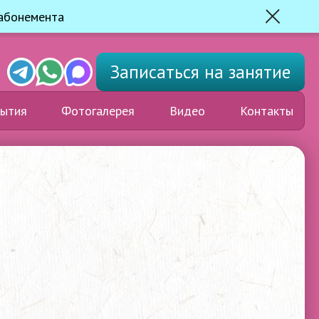
 абонемента
Закрыть
Telegram
Whats'app
Max
Записаться
на занятие
ытия
Фотогалерея
Видео
Контакты