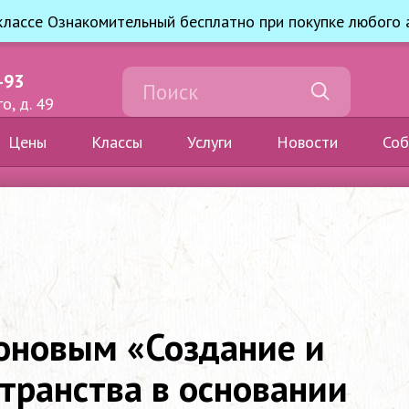
классе Ознакомительный бесплатно при покупке любого
-93
о, д. 49
Цены
Классы
Услуги
Новости
Соб
оновым «Создание и
транства в основании