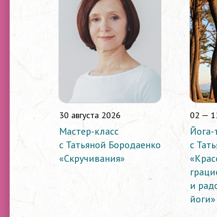
30 августа 2026
02 — 1
Мастер-класс
Йога-
с Татьяной Бородаенко
с Тат
«Скручивания»
«Крас
граци
и рад
йоги»