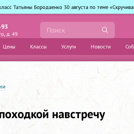
ласс Татьяны Бородаенко 30 августа по теме «Скручива
-93
о, д. 49
Цены
Классы
Услуги
Новости
Соб
ии
 походкой навстречу