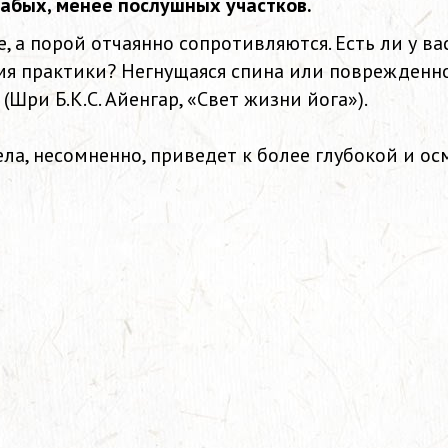
абых, менее послушных участков.
, а порой отчаянно сопротивляются. Есть ли у вас
мя практики? Негнущаяся спина или поврежденн
(Шри Б.К.С. Айенгар,
«
Свет жизни йога
»
).
ла, несомненно, приведет к более глубокой и ос