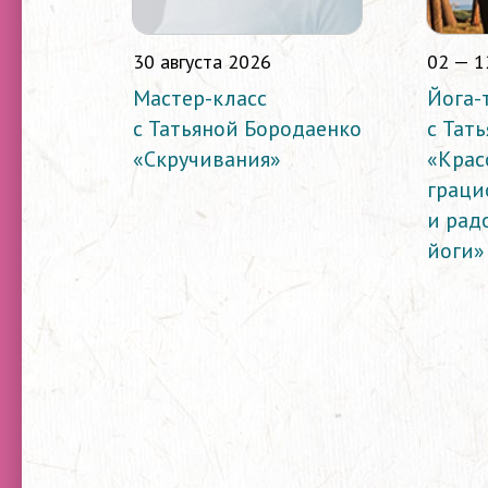
30 августа 2026
02 — 1
Мастер-класс
Йога-
с Татьяной Бородаенко
с Тат
«Скручивания»
«Крас
граци
и рад
йоги»