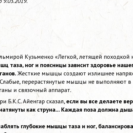
9.03.2019.
Ильмирой Кузьменко «Легкой, летящей походкой 
ц таза, ног и поясницы зависит здоровье нашег
ганов.
Жесткие мышцы создают излишнее напряж
 Слабые, перерастянутые мышцы не выполняют в 
ганы и связочный аппарат.
и Б.К.С. Айенгар сказал,
если вы все делаете ве
натянуты как струна... Каждая поза должна дыш
аблять глубокие мышцы таза и ног, балансирова