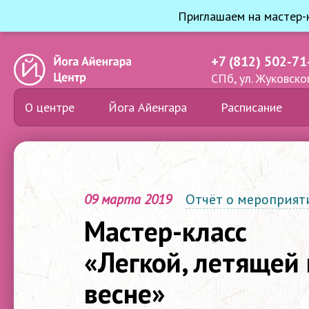
Приглашаем на мастер-к
+7 (812) 502-71
СПб, ул. Жуковског
О центре
Йога Айенгара
Расписание
09 марта 2019
Отчёт о мероприят
Мастер-класс
«Легкой, летящей
весне»