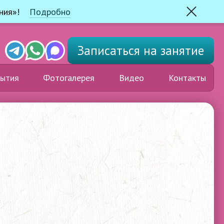
ния»!
Подробно
Закрыть
Telegram
Whats'app
Max
Записаться
на занятие
ытия
Фотогалерея
Видео
Контакты