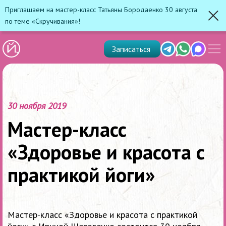
Приглашаем на мастер-класс Татьяны Бородаенко 30 августа
по теме «Скручивания»!
Зак
Показ
Telegram
Whats'app
Max
Записаться
скрыт
меню
30 ноября 2019
Мастер-класс
«Здоровье и красота с
практикой йоги»
Мастер-класс «Здоровье и красота с практикой