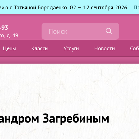
узию с Татьяной Бородаенко: 02 — 12 сентября 2026
П
-93
о, д. 49
Цены
Классы
Услуги
Новости
Соб
сандром Загребиным