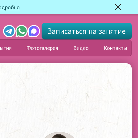
одробно
Закрыть
Telegram
Whats'app
Max
Записаться
на занятие
ытия
Фотогалерея
Видео
Контакты