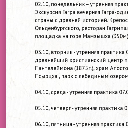
02.10, понедельник – утренняя практи
Экскурсия Гагра вечерняя Гагра-о
страны с древней историей. Крепос
Ольденбургского, ресторан Гагрипш
площадка на горе Мамзышха (350м)
03.10, вторник - утренняя практика 
древнейший христианский центр п
Пантелеймона (1875г.), храм Апост
Псырцха , парк с лебединым озером
04.10, среда - утренняя практика 07.
05.10, четверг - утренняя практика 0
06.10, пятница - утренняя практика 0