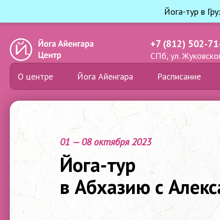
Йога-тур в Гр
+7 (812) 502-71
СПб, ул. Жуковског
О центре
Йога Айенгара
Расписание
01 — 08 октября 2023
Йога-тур
в Абхазию с Алек