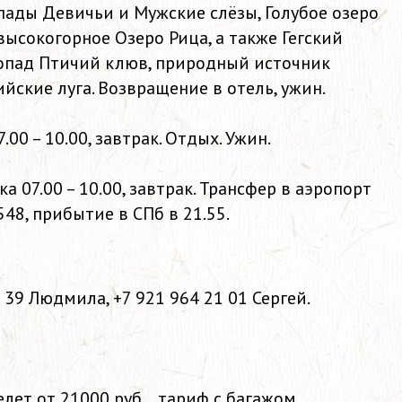
ады Девичьи и Мужские слёзы, Голубое озеро
высокогорное Озеро Рица, а также Гегский
допад Птичий клюв, природный источник
ийские луга. Возвращение в отель, ужин.
7.00 – 10.00, завтрак. Отдых. Ужин.
ка 07.00 – 10.00, завтрак. Трансфер в аэропорт
548, прибытие в СПб в 21.55.
 39 Людмила, +7 921 964 21 01 Сергей.
лет от 21000 руб., тариф с багажом