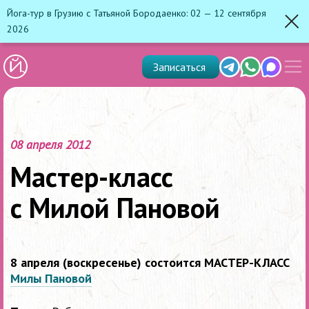
Йога-тур в Грузию с Татьяной Бородаенко: 02 — 12 сентября
2026
Зак
Показ
Telegram
Whats'app
Max
Записаться
скрыт
меню
08 апреля 2012
Мастер-класс
с Милой Пановой
8 апреля (воскресенье) состоится МАСТЕР-КЛАСС
Милы Пановой