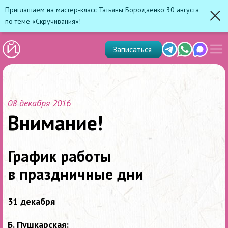
Приглашаем на мастер-класс Татьяны Бородаенко 30 августа
по теме «Скручивания»!
Зак
Показ
Telegram
Whats'app
Max
Записаться
скрыт
меню
08 декабря 2016
Внимание!
График работы
в праздничные дни
31 декабря
Б. Пушкарская: