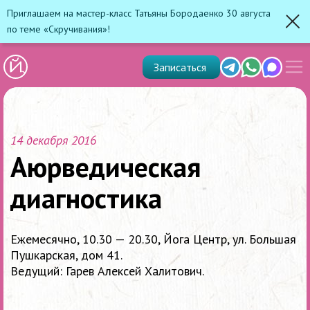
Приглашаем на мастер-класс Татьяны Бородаенко 30 августа
по теме «Скручивания»!
Зак
Показ
Telegram
Whats'app
Max
Записаться
скрыт
меню
14 декабря 2016
Аюрведическая
диагностика
Ежемесячно, 10.30 — 20.30, Йога Центр, ул. Большая
Пушкарская, дом 41.
Ведущий: Гарев Алексей Халитович.