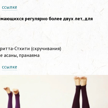
о
ссылке
имающихся регулярно более двух лет, для
вритта-Стхити (скручивания)
ые асаны, пранаяма
о
ссылке