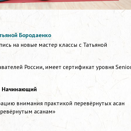
атьяной Бородаенко
пись на новые мастер классы с Татьяной
вателей России, имеет сертификат уровня Senio
ня Начинающий
рацию внимания практикой перевёрнутых асан
перевёрнутым асанам»