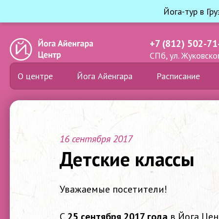
Йога-тур в Гр
+7 (812) 502-71
СПб, ул. Жуковског
О центре
Йога Айенгара
Расписание
16 сентября 2017
Детские классы
Уважаемые посетители!
С
25 сентября 2017 года
в Йога Це