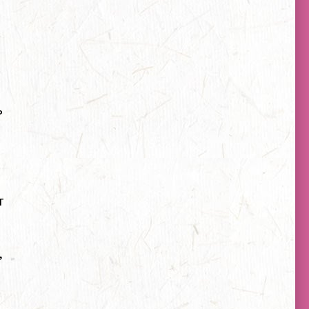
ь
т
,