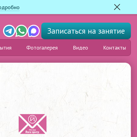
одробно
Закрыть
Telegram
Whats'app
Max
Записаться
на занятие
ытия
Фотогалерея
Видео
Контакты