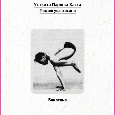
Уттхита Паршва Хаста
Падангуштхасана
Бакасана