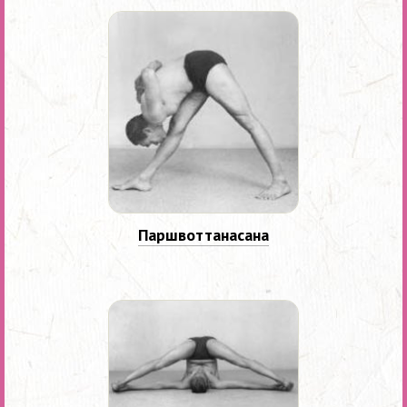
Паршвоттанасана