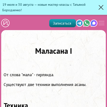
19 июля и 30 августа — новые мастер-классы с Татьяной
Бородаенко!
Зак
Показ
Telegram
Whats'app
Max
Записаться
скрыт
меню
Маласана I
От слова "мала" - гирлянда.
Существуют две техники выполнения асаны.
Техника