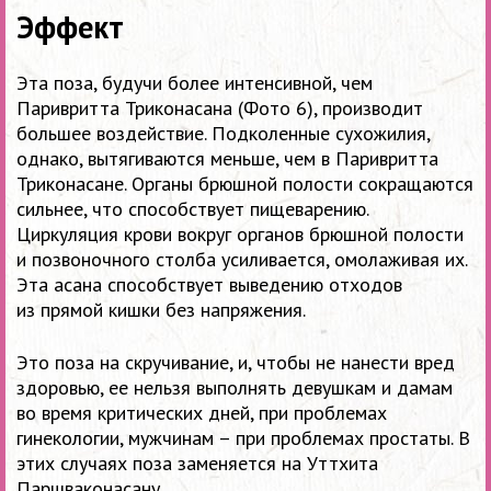
Эффект
Эта поза, будучи более интенсивной, чем
Паривритта Триконасана (Фото 6), производит
большее воздействие. Подколенные сухожилия,
однако, вытягиваются меньше, чем в Паривритта
Триконасане. Органы брюшной полости сокращаются
сильнее, что способствует пищеварению.
Циркуляция крови вокруг органов брюшной полости
и позвоночного столба усиливается, омолаживая их.
Эта асана способствует выведению отходов
из прямой кишки без напряжения.
Это поза на скручивание, и, чтобы не нанести вред
здоровью, ее нельзя выполнять девушкам и дамам
во время критических дней, при проблемах
гинекологии, мужчинам
–
при проблемах простаты. В
этих случаях поза заменяется на Уттхита
Паршваконасану.