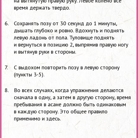
на
вытянутую правую руку. Левое колено все
время держать твердо.
Сохранять позу от
30
секунд до
1
минуты,
дышать глубоко и
ровно. Вдохнуть и
поднять
левую ладонь от
пола. Туловище поднять
и
вернуться в
позицию
2, выпрямив правую ногу
и
вытянув руки в
стороны.
С
выдохом повторить позу в
левую сторону
(пункты
3-5).
Во
всех случаях, когда упражнения делаются
сначала в
одну, а
затем в
другую сторону, время
пребывания в
асане должно быть одинаковым
в
каждую сторону. Это общее правило
применимо и
здесь.