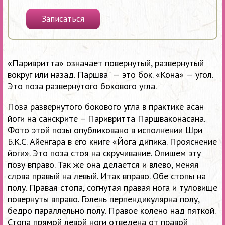
Записаться
«Паривритта» означает повернутый, развернутый
вокруг или назад. Паршва" — это бок. «Кона» — угол.
Это поза развернутого бокового угла.
Поза развернутого бокового угла в практике асан
йоги на санскрите – Паривритта Паршваконасана.
Фото этой позы опубликовано в исполнении Шри
Б.К.С. Айенгара в его книге «Йога дипика. Прояснение
йоги». Это поза стоя на скручивание. Опишем эту
позу вправо. Так же она делается и влево, меняя
слова правый на левый. Итак вправо. Обе стопы на
полу. Правая стопа, согнутая правая нога и туловище
повернуты вправо. Голень перпендикулярна полу,
бедро параллельно полу. Правое колено над пяткой.
Стопа прямой левой ноги отведена от правой