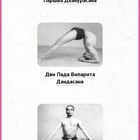
Паршва Дханурасана
Дви Пада Випарита
Дандасана