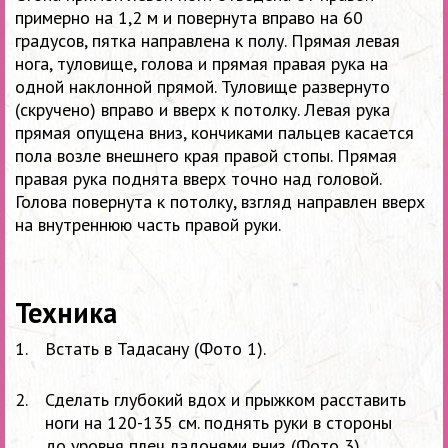
примерно на 1,2 м и повернута вправо на 60
градусов, пятка направлена к полу. Прямая левая
нога, туловище, голова и прямая правая рука на
одной наклонной прямой. Туловище развернуто
(скручено) вправо и вверх к потолку. Левая рука
прямая опущена вниз, кончиками пальцев касается
пола возле внешнего края правой стопы. Прямая
правая рука поднята вверх точно над головой.
Голова повернута к потолку, взгляд направлен вверх
на внутреннюю часть правой руки.
Техника
Встать в
Тадасану (Фото
1).
Сделать глубокий вдох и
прыжком расставить
ноги на
120-135 см.
поднять руки в
стороны
до
уровня плеч ладонями вниз (Фото
3).