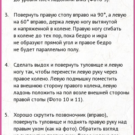
Повернуть правую стопу вправо на
90°, а
левую
на
60°
вправо, держа левую ногу вытянутой
и
напряженной в
колене. Правую ногу сгибать
в
колене до
тех пор, пока бедро и
икра
не
образуют прямой угол и
правое бедро
не
будет параллельно полу.
Сделать выдох и
повернуть туловище и
левую
ногу так, чтобы перенести левую руку через
правое колено. Левую подмышку поместить
на
внешнюю сторону правого колена, левую
ладонь положить на
пол возле внешней стороны
правой стопы (Фото 10
и
11).
Хорошо скрутить позвоночник (вправо),
повернуть туловище и
поднять правую руку над
правым ухом (как на
фото). Обратить взгляд