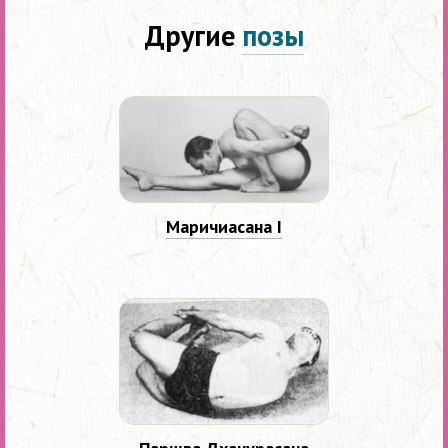
Другие
позы
Маричиасана I