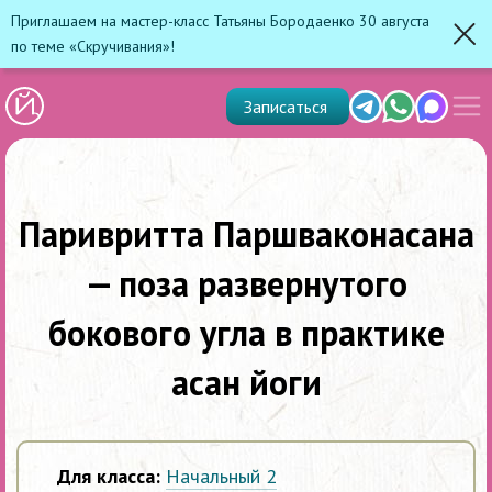
Приглашаем на мастер-класс Татьяны Бородаенко 30 августа
по теме «Скручивания»!
Зак
Показ
Telegram
Whats'app
Max
Записаться
скрыт
меню
Паривритта Паршваконасана
— поза развернутого
бокового угла в практике
асан йоги
Для класса:
Начальный 2