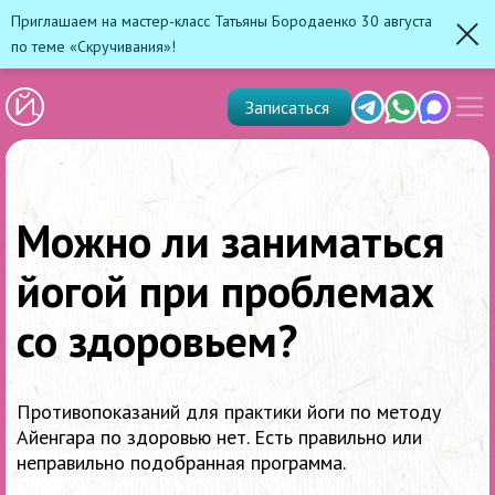
Приглашаем на мастер-класс Татьяны Бородаенко 30 августа
по теме «Скручивания»!
Зак
Показ
Telegram
Whats'app
Max
Записаться
скрыт
меню
Можно ли заниматься
йогой при проблемах
со здоровьем?
Противопоказаний для практики йоги по методу
Айенгара по здоровью нет. Есть правильно или
неправильно подобранная программа.