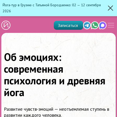
Йога-тур в Грузию с Татьяной Бородаенко: 02 — 12 сентября
2026
Зак
Показ
Telegram
Whats'app
Max
Записаться
скрыт
меню
Об эмоциях:
современная
психология и древняя
йога
Развитие чувств-эмоций — неотъемлемая ступень в
развитии каждого человека.