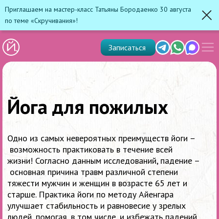
Приглашаем на мастер-класс Татьяны Бородаенко 30 августа
по теме «Скручивания»!
Зак
Показ
Telegram
Whats'app
Max
Записаться
скрыт
меню
Йога для пожилых
Одно из самых невероятных преимуществ йоги
–
возможность практиковать в течение всей
жизни!
Согласно данным исследований, падение
–
основная причина травм различной степени
тяжести мужчин и женщин в возрасте 65 лет и
старше. Практика йоги по методу Айенгара
улучшает стабильность и равновесие у зрелых
людей, помогая, в том числе, и избежать падений,