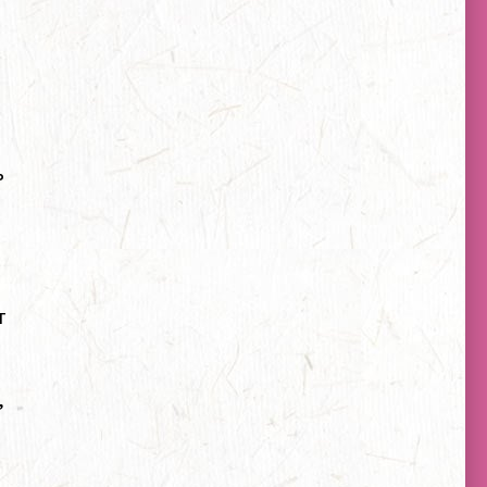
ь
т
,