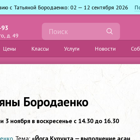
узию с Татьяной Бородаенко: 02 — 12 сентября 2026
П
-93
о, д. 49
Цены
Классы
Услуги
Новости
Соб
ьяны Бородаенко
 и 3 ноября в воскресенье
с 14.30 до 16.30
аенко
. Тема:
«Йога Курунта — выполнение асан