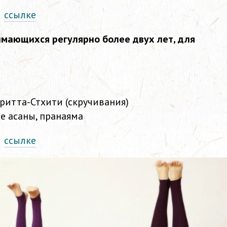
о
ссылке
имающихся регулярно более двух лет, для
вритта-Стхити (скручивания)
ые асаны, пранаяма
о
ссылке