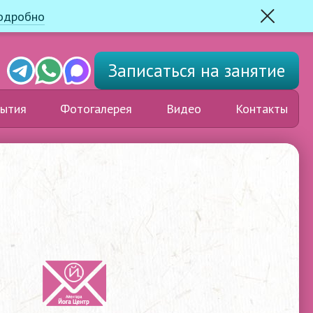
одробно
Закрыть
Telegram
Whats'app
Max
Записаться
на занятие
ытия
Фотогалерея
Видео
Контакты