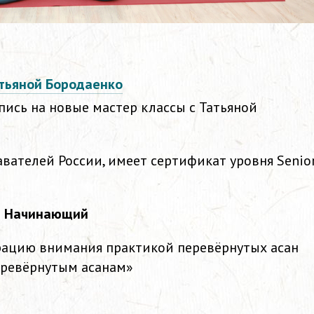
атьяной Бородаенко
пись на новые мастер классы с Татьяной
вателей России, имеет сертификат уровня Senio
ня Начинающий
рацию внимания практикой перевёрнутых асан
перевёрнутым асанам»