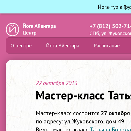
Йога-тур в Гр
+7 (812) 502-71
СПб, ул. Жуковског
О центре
Йога Айенгара
Расписание
22 октября 2013
Мастер-класс Тат
Мастер-класс состоится
27 октября
по адресу: ул. Жуковского, дом 49.
Ведет мастер-класс
Татьяна Бород