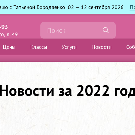
узию с Татьяной Бородаенко: 02 — 12 сентября 2026
П
-93
о, д. 49
Цены
Классы
Услуги
Новости
Соб
Новости за 2022 го