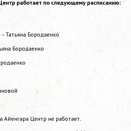
 Центр работает по следующему расписанию:
 – Татьяна Бородаенко
тьяна Бородаенко
ородаенко
Пановой
га Айенгара Центр не работает.