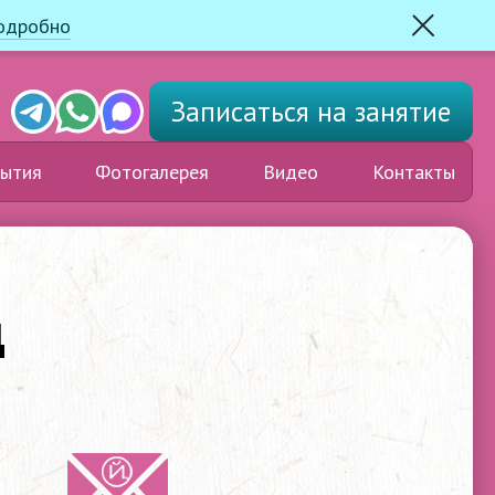
одробно
Закрыть
Telegram
Whats'app
Max
Записаться
на занятие
ытия
Фотогалерея
Видео
Контакты
д