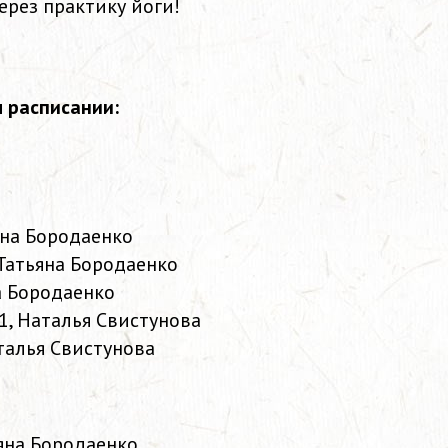
ерез практику йоги!
 расписании:
яна Бородаенко
 Татьяна Бородаенко
на Бородаенко
1, Наталья Свистунова
аталья Свистунова
ьяна Бородаенко