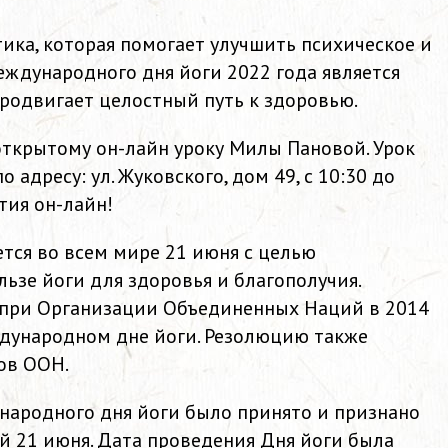
тика, которая помогает улучшить психическое и
еждународного дня йоги 2022 года является
продвигает целостный путь к здоровью.
ткрытому он-лайн уроку Милы Пановой. Урок
 адресу: ул. Жуковского, дом 49, с 10:30 до
стия он-лайн!
тся во всем мире 21 июня с целью
ьзе йоги для здоровья и благополучия.
при Организации Объединенных Наций в 2014
дународном дне йоги. Резолюцию также
ов ООН.
ародного дня йоги было принято и признано
 21 июня. Дата проведения Дня йоги была