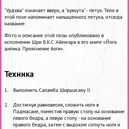
"Урдхва" означает вверх, а "куккута" - петух. Тело в
этой позе напоминает напыщенного петуха, отсюда
название.
Фото и описание этой позы опубликовано в
исполнении Шри Б.К.С. Айенгара в его книге «Йога
дипика. Прояснение йоги».
Техника
Выполнить Саламба Ширшасану II.
Достигнув равновесия, сложить ноги в
Падмасане, поместив правую стопу на основание
левого бедра, а левую стопу - на основание
правого бедра, затем с выдохом согнуть ноги и