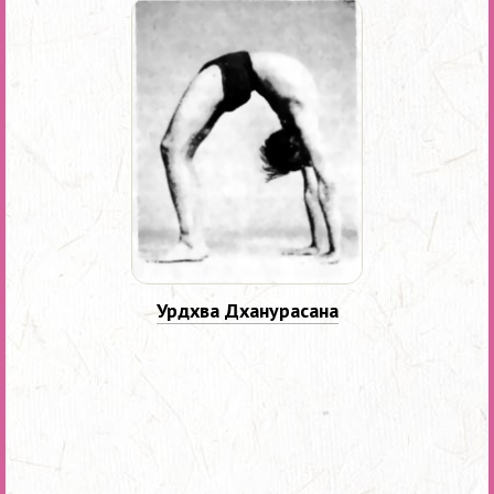
Урдхва Дханурасана