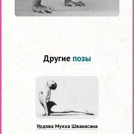
Другие
позы
Урдхва Мукха Шванасана