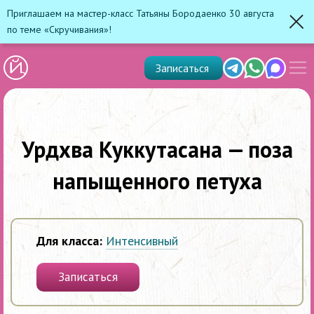
Приглашаем на мастер-класс Татьяны Бородаенко 30 августа
по теме «Скручивания»!
Зак
Показ
Telegram
Whats'app
Max
Записаться
скрыт
меню
Урдхва Куккутасана — поза
напыщенного петуха
Для класса:
Интенсивный
Записаться