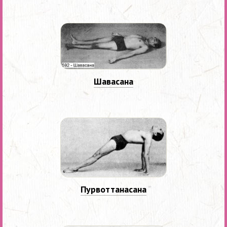
Шавасана
Пурвоттанасана