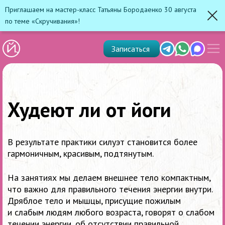
Приглашаем на мастер-класс Татьяны Бородаенко 30 августа
по теме «Скручивания»!
Зак
Показ
Telegram
Whats'app
Max
Записаться
скрыт
меню
Худеют ли от йоги
В результате практики силуэт
становится более
гармоничным, красивым, подтянутым.
На занятиях мы делаем внешнее тело компактным,
что важно для правильного течения энергии внутри.
Дряблое тело и мышцы, присущие пожилым
и слабым людям любого возраста, говорят о слабом
течении энергии, об отсутствии правильной