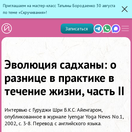
Приглашаем на мастер-класс Татьяны Бородаенко 30 августа
по теме «Скручивания»!
Зак
Показ
Telegram
Whats'app
Max
Записаться
скрыт
меню
Эволюция садханы: о
разнице в практике в
течение жизни, часть II
Интервью с Гуруджи Шри Б.К.С. Айенгаром,
опубликованное в журнале Iyengar Yoga News No.1,
2002, с. 3-8. Перевод с английского языка.