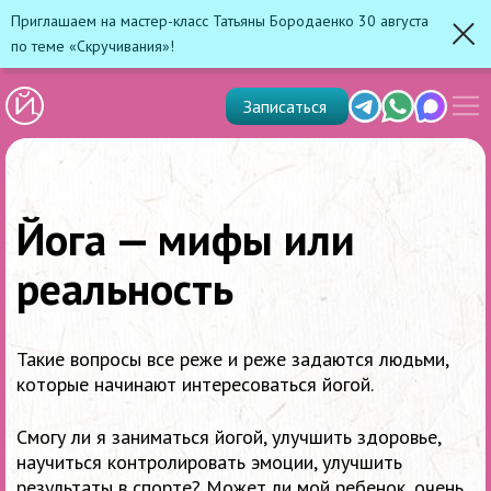
Приглашаем на мастер-класс Татьяны Бородаенко 30 августа
по теме «Скручивания»!
Зак
Показ
Telegram
Whats'app
Max
Записаться
скрыт
меню
Йога — мифы или
реальность
Такие вопросы все реже и реже задаются людьми,
которые начинают интересоваться йогой.
Смогу ли я заниматься йогой, улучшить здоровье,
научиться контролировать эмоции, улучшить
результаты в спорте? Может ли мой ребенок, очень