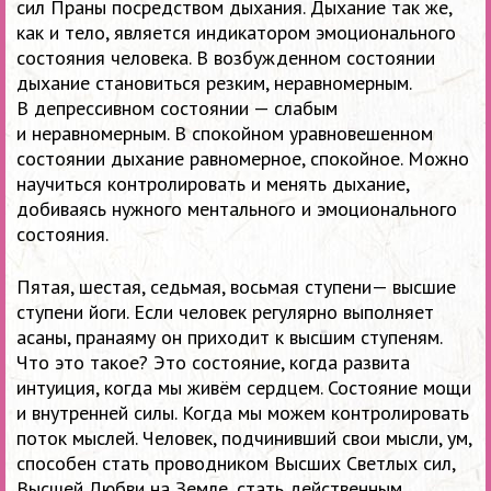
сил Праны посредством дыхания. Дыхание так же,
как и тело, является индикатором эмоционального
состояния человека. В возбужденном состоянии
дыхание становиться резким, неравномерным.
В депрессивном состоянии — слабым
и неравномерным. В спокойном уравновешенном
состоянии дыхание равномерное, спокойное. Можно
научиться контролировать и менять дыхание,
добиваясь нужного ментального и эмоционального
состояния.
Пятая, шестая, седьмая, восьмая ступени— высшие
ступени йоги. Если человек регулярно выполняет
асаны, пранаяму он приходит к высшим ступеням.
Что это такое? Это состояние, когда развита
интуиция, когда мы живём сердцем. Состояние мощи
и внутренней силы. Когда мы можем контролировать
поток мыслей. Человек, подчинивший свои мысли, ум,
способен стать проводником Высших Светлых сил,
Высшей Любви на Земле, стать действенным