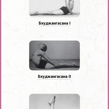
Бхуджангасана I
Бхуджангасана II