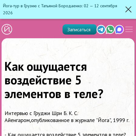
Йога-тур в Грузию с Татьяной Бородаенко: 02 — 12 сентября
2026
Зак
Показ
Telegram
Whats'app
Max
Записаться
скрыт
меню
Как ощущается
воздействие 5
элементов в теле?
Интервью с Груджи Шри Б. К. С.
Айенгаром,опубликованное в журнале "Йога", 1999 г.
- Как ощущается воздействие 5 элементов в теле?