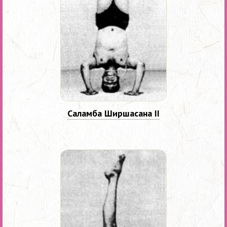
Саламба Ширшасана II