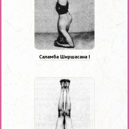
Саламба Ширшасана I