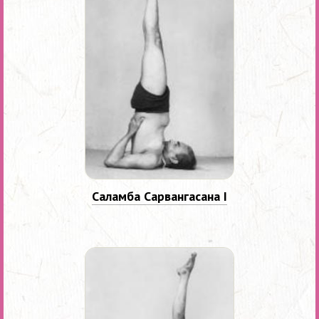
Саламба Сарвангасана I