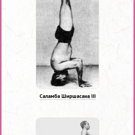
Саламба Ширшасана III