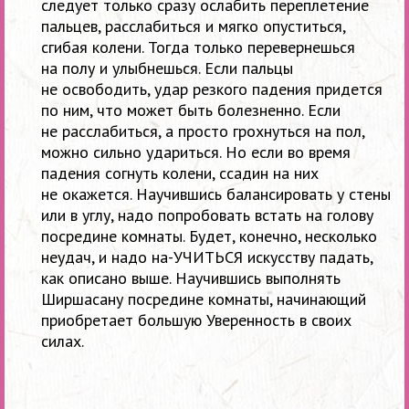
следует только сразу ослабить переплетение
пальцев, расслабиться и
мягко опуститься,
сгибая колени. Тогда только перевернешься
на
полу и
улыбнешься. Если пальцы
не
освободить, удар резкого падения придется
по
ним, что может быть болезненно. Если
не
расслабиться, а
просто грохнуться на
пол,
можно сильно удариться. Но
если во
время
падения согнуть колени, ссадин на
них
не
окажется. Научившись балансировать у
стены
или в
углу, надо попробовать встать на
голову
посредине комнаты. Будет, конечно, несколько
неудач, и
надо на-УЧИТЬСЯ искусству падать,
как описано выше. Научившись выполнять
Ширшасану посредине комнаты, начинающий
приобретает большую Уверенность в
свои
х
силах.