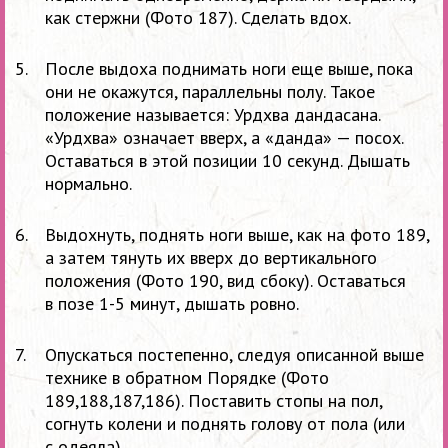
как стержни (Фото 187). Сделать вдох.
После выдоха поднимать ноги еще выше, пока
они не
окажутся, параллельны полу. Такое
положение называется: Урдхва дандасана.
«Урдхва» означает вверх, а
«данда»
— посох.
Оставаться в
этой позиции 10
секунд. Дышать
нормально.
Выдохнуть, поднять ноги выше, как на
фото 189,
а
затем тянуть их
вверх до
вертикального
положения (Фото 190, вид сбоку). Оставаться
в
позе
1-5 минут,
дышать ровно.
Опускаться постепенно, следуя описанной выше
технике в
обратном Порядке (Фото
189,188,187,186). Поставить стопы на
пол,
согнуть колени и
поднять голову от
пола (или
с
одеяла).