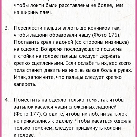
чтобы локти были расставлены не
более, чем
на
ширину плеч.
Переплести пальцы вплоть до
кончиков так,
чтобы ладони образовали чашу (Фото 176).
Поставить края ладоней (со
стороны мизинцев)
на
одеяло. Во
время последующего подъема
и
стойки на
голове пальцы следует держать
крепко сцепленными. Если ослабить
их, вес всего
тела станет давить на
них, вызывая боль в
руках.
Итак, запомните, что пальцы следует крепко
запереть.
Поместить на
одеяло только темя, так чтобы
затылок касался чаши сложенных ладоней
(Фото 177). Следите, чтобы ни
лоб, ни
затылок
не
прикасались к
одеялу. Чтобы касаться одеяла
только теменем, следует придвинуть колени
к
голове.