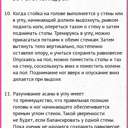
Когда стойка на
голове выполняется у
стены или
в
углу, начинающий должен выдохнуть, рывком
поднять ноги, опереться тазом о
стену и
затем
поднимать стопы. Тренируясь в
углу, можно
прикасаться пятками к
обеим стенкам. Затем
вытянуть тело вертикально, постепенно
оставляя опору, и
учиться сохранять равновесие.
Опускаясь на
пол, можно поместить стопы и
таз
на
стену, соскользнуть вниз и
поместить колени
на
пол. Поднимание ног вверх и
опускание вниз
делается при выдохе.
Разучивание асаны в
углу имеет
то
преимущество, что правильная позиция
головы и
ног начинающего обеспечивается
прямым углом стенок. Такой уверенности
не
будет, если балансировать у
одной стены.
Пока ученик не
научился сохранять равновесие,