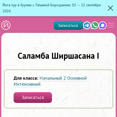
Йога-тур в Грузию с Татьяной Бородаенко: 02 — 12 сентября
2026
Зак
Показ
Telegram
Whats'app
Max
Записаться
скрыт
меню
Саламба Ширшасана I
Для класса:
Начальный 2
Основной
Интенсивный
Записаться