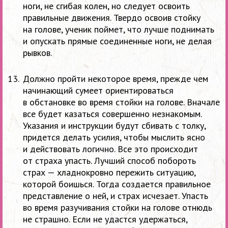
ноги, не
сгибая колен, но
следует освоить
правильные движения. Твердо освоив стойку
на
голове, ученик поймет, что лучше поднимать
и
опускать прямые соединенные ноги, не
делая
рывков.
Должно пройти некоторое время, прежде чем
начинающий сумеет ориентироваться
в
обстановке во
время стойки на
голове. Вначале
все будет казаться совершенно незнакомым.
Указания и
инструкции будут сбивать с
толку,
придется делать усилия, чтобы мыслить ясно
и
действовать логично. Все это происходит
от
страха упасть. Лучший способ побороть
страх
— хладнокровно пережить ситуацию,
которой боишься. Тогда создается правильное
представление о
ней, и
страх исчезает. Упасть
во
время разучивания стойки на
голове отнюдь
не
страшно. Если не
удастся удержаться,