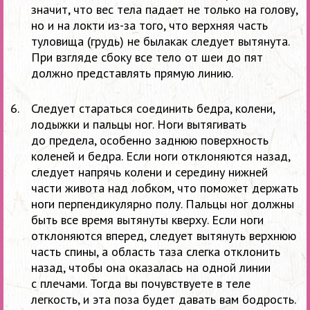
значит, что вес тела падает не только на голову,
но и на локти из-за того, что верхняя часть
туловища (грудь) не былакак следует вытянута.
При взгляде сбоку все тело от шеи до пят
должно представлять прямую линию.
Следует стараться соединить бедра, колени,
лодыжки и пальцы ног. Ноги вытягивать
до предела, особенно заднюю поверхность
коленей и бедра. Если ноги отклоняются назад,
следует напрячь колени и середину нижней
части живота над лобком, что поможет держать
ноги перпендикулярно полу. Пальцы ног должны
быть все время вытянуты кверху. Если ноги
отклоняются вперед, следует вытянуть верхнюю
часть спины, а область таза слегка отклонить
назад, чтобы она оказалась на одной линии
с плечами. Тогда вы почувствуете в теле
легкость, и эта поза будет давать вам бодрость.