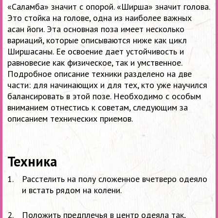
«Саламба» значит с опорой. «Ширша» значит голова.
Это стойка на голове, одна из наиболее важных
асан йоги. Эта основная поза имеет несколько
вариаций, которые описываются ниже как цикл
Ширшасаны. Ее освоение дает устойчивость и
равновесие как физическое, так и умственное.
Подробное описание техники разделено на две
части: для начинающих и для тех, кто уже научился
балансировать в этой позе. Необходимо с особым
вниманием отнестись к советам, следующим за
описанием технических приемов.
Техника
Расстелить на
полу сложенное вчетверо одеяло
и
встать рядом на
кол
ени.
Положить предплечья в
центр одеяла так,