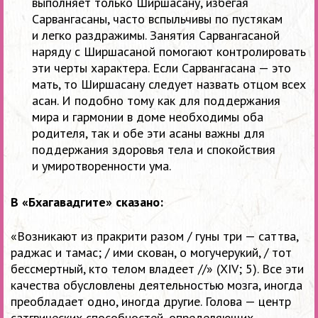
выполняет только Ширшасану, избегая
Сарвангасаны, часто вспыльчивы по пустякам
и легко раздражимы. Занятия Сарвангасаной
наряду с Ширшасаной помогают контролировать
эти черты характера. Если Сарвангасана — это
мать, то Ширшасану следует назвать отцом всех
асан. И подобно тому как для поддержания
мира и гармонии в доме необходимы оба
родителя, так и обе эти асаны важны для
поддержания здоровья тела и спокойствия
и умиротворенности ума.
В «Бхагавадгите» сказано:
«Возникают из пракрити разом / гуны три — саттва,
раджас и тамас; / ими скован, о могучерукий, / тот
бессмертный, кто телом владеет //» (XIV; 5). Все эти
качества обусловлены деятельностью мозга, иногда
преобладает одно, иногда другие. Голова — центр
сатгвических способностей, определяющих