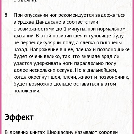
При опускании ног рекомендуется задержаться
в
Урдхва Дандасане в
соответствии
с
возможностями до
1
минуты, при нормальном
дыхании. В
этой позиции шея и
туловище будут
не
перпендикулярны полу, а
слегка отклонены
назад. Напряжение в
шее, плечах и
позвоночнике
будет очень велико, так что вначале вряд
ли
удастся удерживать ноги параллельно полу
долее нескольких секунд. Но
в
дальнейшем,
когда окрепнут шея, плечи, живот и
позвоночник,
будет возможно дольше оставаться в
этом
положении.
Эффект
В древних книгах Ширшасану называют королем