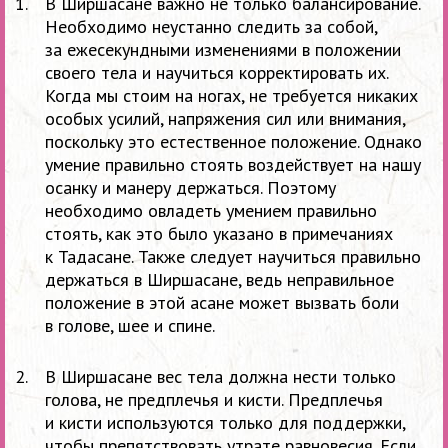
В Ширшасане важно не только балансирование.
Необходимо неустанно следить за собой,
за ежесекундными изменениями в положении
своего тела и научиться корректировать их.
Когда мы стоим на ногах, не требуется никаких
особых усилий, напряжения сил или внимания,
поскольку это естественное положение. Однако
умение правильно стоять воздействует на нашу
осанку и манеру держаться. Поэтому
необходимо овладеть умением правильно
стоять, как это было указано в примечаниях
к Тадасане. Также следует научиться правильно
держаться в Ширшасане, ведь неправильное
положение в этой асане может вызвать боли
в голове, шее и спине.
В Ширшасане вес тела должна нести только
голова, не предплечья и кисти. Предплечья
и кисти используются только для поддержки,
чтобы препятствовать утрате равновесия. Если