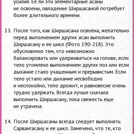
усилий. Ее ли эти элементарные асаны
не освоены, овладение Ширшасаной потребует
более длительного времени.
После того, как Ширшасана освоена, желательно
перед выполнением других асан выполнить
Ширшасану и ее цикл (Фото
190-218).
Это
обусловлено тем, что невозможно
балансировать или удерживаться на голове, если
тело утомлено выполнением других поз или если
дыхание стало учащенным и прерывистым. Если
тело устало или дыхание несвободно
и неспокойно, тело дрожит, и равновесие очень
трудно удержать. Всегда лучше сначала
выполнить Ширшасану, пока свежесть еще
не утрачена.
После Ширшасаны всегда следует выполнять
Сарвангасану и ее цикл. Замечено, что те, кто