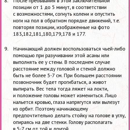
После пребывания в
этой заключительной
позиции от
1
до
5
минут, в
соответствии
с
возможностями, согнуть колени и
опустить
ноги на
пол в
обратном порядке движений, т.е.
повторяя позиции, изображенные на
фото
183,182,181,180,179,178 и
177.
Начинающий должен воспользоваться чьей-либо
помощью при разучивании этой асаны или
выполнять ее
у
стены. В
последнем случае
расстояние между головой и
стеной должно
быть не
более
5-7 см.
При большем расстоянии
позвоночник будет прогибаться, а
живот
выпирать. Вес тела тогда ляжет на
локти,
и
положение головы может измениться. Лицо
нальется кровью, глаза напрягутся или вылезут
из
орбит. Поэтому начинающему
предпочтительно делать стойку на
голове в
углу,
опираясь на
две стенки. Голову располагать
в
5-7 см
от
той и
другой.