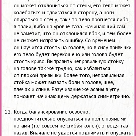
он
может отклониться от
стены, его тело может
колебаться и
сдвигаться в
сторону, а
ноги
опираться о
стену, так что тело прогнется либо
в
талии, либо на
уровне таза. Начинающий сам
не
заметит, что он
отклонился вбок, и
тем более
не
сможет исправить ошибку. Со
временем
он
научится стоять на
голове, но
в
силу привычки
его тело будет перекошено или голова будет
стоять криво. Выправить неправильную стойку
на
голове так
же трудно, как избавиться
от
плохой привычки. Более того, неправильная
стойка может вызвать боли в
голове, шее,
плечах и
спине. Разучивание
же асаны в
углу
поможет начинающему держаться симметрично.
Когда балансирование освоено,
предпочтительно опускаться на
пол с
прямыми
ногами (т.е. совсем не
сгибая колен), отводя таз
назад. Вначале не
удается поднимать и
опускать