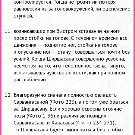
контролируется. Тогда не грозит ни потеря
равновесия из-за головокружений, ни оцепенение
ступней,
возникающее при быстром вставании на ноги
после стойки на голове. С течением времени все
движения — поднятие ног, стойка на голове
и опускание ног — станут совершаться почти без
усилий. Когда Ширшасана совершенно усвоена,
несмотря на то, что тело полностью вытянуто,
испытываешь чувство легкости, как при полном
расслаблении.
Благоразумно сначала полностью овладеть
Сарвангасаной (Фото 223), а потом уже браться
за Ширшасану. Если хорошо освоены стоячие
позы (Фото
1-36)
и различные позиции
Сарвангасаны и Халасаны (4 > то
234-271),
то Ширшасана будет выполняться без особых