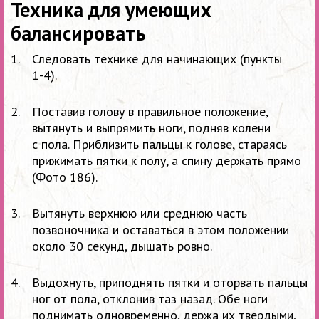
Техника для умеющих
балансировать
Следовать технике для начинающих (пункты
1-4).
Поставив голову в
правильное положение,
вытянуть и
выпрямить ноги, подняв колени
с
пола. Приблизить пальцы к
голове, стараясь
прижимать пятки к
полу, а
спину держать прямо
(Фото 186).
Вытянуть верхнюю или среднюю часть
позвоночника и
оставаться в
этом положении
около 30
секунд, дышать ровно.
Выдохнуть, приподнять пятки и
оторвать пальцы
ног от
пола, отклонив таз назад. Обе ноги
поднимать одновременно, держа их
твердыми,