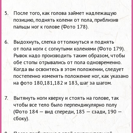
После того, как голова займет надлежащую
позицию, поднять колени от
пола, приблизив
пальцы ног к
голове (Фото 178).
Выдохнуть, слегка оттолкнуться и
поднять
от
пола ноги с
согнутыми коленями (Фото 179).
Рывок надо производить таким образом, чтобы
обе стопы отрывались от
пола одновременно.
Когда вы
освоитесь в
этом положении, следует
постепенно изменять положение ног, как указано
на
фото 180,181,182 и
183, шаг за
шагом.
Вытянуть ноги кверху и
стоять на
голове, так
чтобы все тело было перпендикулярно полу
(Фото 184
— вид спереди, 185
— сзади, 190
—
сбоку).