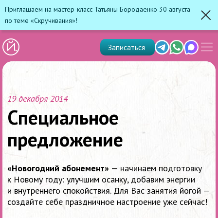
Приглашаем на мастер-класс Татьяны Бородаенко 30 августа
по теме «Скручивания»!
Зак
Показ
Telegram
Whats'app
Max
Записаться
скрыт
меню
19 декабря 2014
Специальное
предложение
«Новогодний абонемент»
— начинаем подготовку
к Новому году: улучшим осанку, добавим энергии
и внутреннего спокойствия. Для Вас занятия йогой —
создайте себе праздничное настроение уже сейчас!