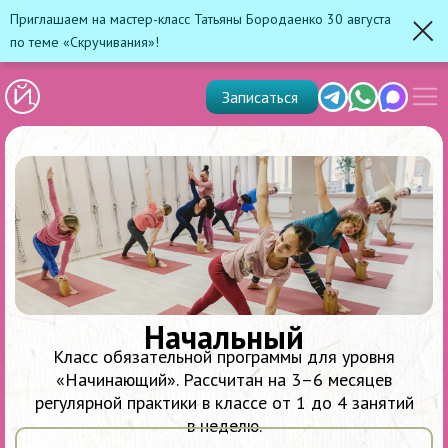
Приглашаем на мастер-класс Татьяны Бородаенко 30 августа
по теме «Скручивания»!
Зак
Показ
Telegram
Whats'app
Max
Записаться
скрыт
меню
Начальный
Класс обязательной программы для уровня
«Начинающий». Рассчитан на 3–6 месяцев
регулярной практики в классе от 1 до 4 занятий
в неделю.