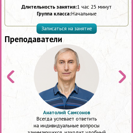
Длительность занятия:
1 час 25 минут
Группа класса:
Начальные
Записаться на занятие
Преподаватели
Предыдущий
Следу
слайд
слайд
Анатолий Самсонов
Всегда успевает ответить
на индивидуальные вопросы
занимающихся, находит удобный