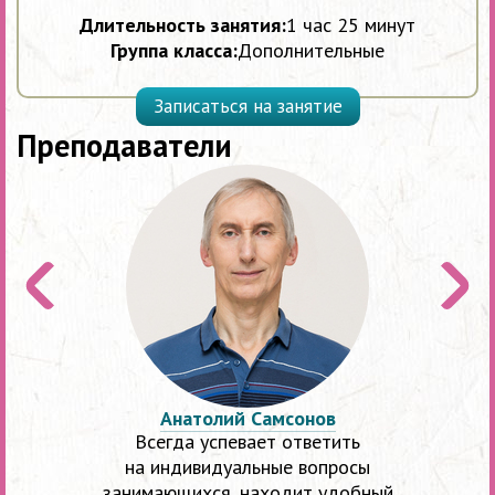
Длительность занятия:
1 час 25 минут
Группа класса:
Дополнительные
Записаться на занятие
Преподаватели
Предыдущий
Следу
слайд
слайд
Анатолий Самсонов
Всегда успевает ответить
на индивидуальные вопросы
занимающихся, находит удобный