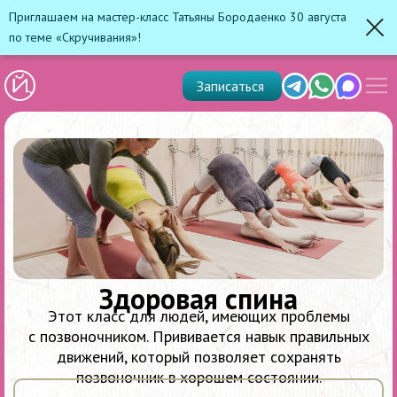
Приглашаем на мастер-класс Татьяны Бородаенко 30 августа
по теме «Скручивания»!
Зак
Показ
Telegram
Whats'app
Max
Записаться
скрыт
меню
Здоровая спина
Этот класс для людей, имеющих проблемы
с позвоночником. Прививается навык правильных
движений, который позволяет сохранять
позвоночник в хорошем состоянии.